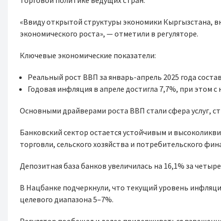
торговой политике ведущих стран.
«Ввиду открытой структуры экономики Кыргызстана, в
экономического роста», — отметили в регуляторе.
Ключевые экономические показатели:
Реальный рост ВВП за январь-апрель 2025 года состав
Годовая инфляция в апреле достигла 7,7%, при этом с 
Основными драйверами роста ВВП стали сфера услуг, с
Банковский сектор остается устойчивым и высоколиквид
торговли, сельского хозяйства и потребительского фин
Депозитная база банков увеличилась на 16,1% за четыре
В Нацбанке подчеркнули, что текущий уровень инфляции
целевого диапазона 5–7%.