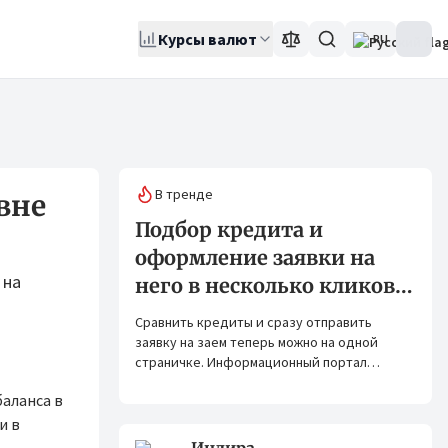
Курсы валют
RU
В тренде
вне
Подбор кредита и
оформление заявки на
 на
него в несколько кликов:
Banks.kg и Bank.kg стали
Сравнить кредиты и сразу отправить
партнерами
заявку на заем теперь можно на одной
страничке. Информационный портал
Banks.kg и сервис Bank.kg объединяют
аланса в
возможности, чтобы кыргызстанцам было
еще проще оформлять кредиты.
и в