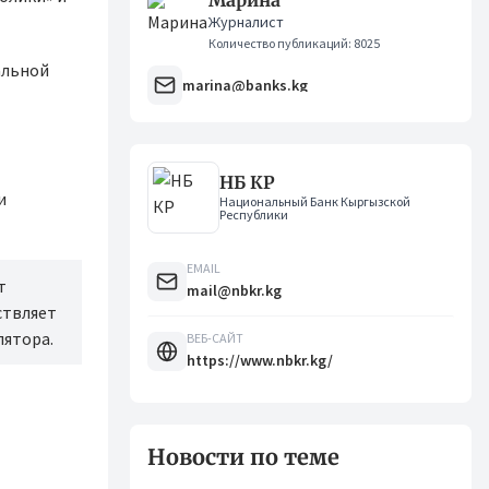
Марина
Журналист
Количество публикаций: 8025
альной
marina@banks.kg
НБ КР
и
Национальный Банк Кыргызской
Республики
EMAIL
т
mail@nbkr.kg
ствляет
лятора.
ВЕБ-САЙТ
https://www.nbkr.kg/
Новости по теме