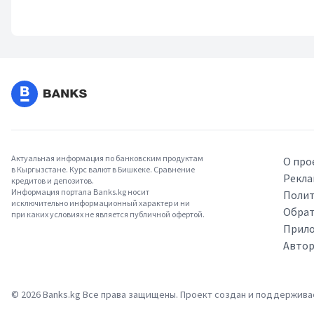
Актуальная информация по банковским продуктам
О про
в Кыргызстане. Курс валют в Бишкеке. Сравнение
Рекла
кредитов и депозитов.
Информация портала Banks.kg носит
Полит
исключительно информационный характер и ни
Обрат
при каких условиях не является публичной офертой.
Прило
Авто
©
2026
Banks.kg Все права защищены. Проект создан и поддержив