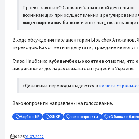
Проект закона «О банках и банковской деятельнос
возникающих при осуществлении и регулировании 
лицензирования банков
и иных лиц, оказывающи
В ходе обсуждения парламентарии Ырысбек Атажанов, 
переводов. Как отметили депутаты, граждане не могут
Глава Нацбанка
Кубанычбек Боконтаев
отметил, что
о
американских долларах связана с ситуацией в Украине.
«Денежные переводы выдаются в
валюте страны-о
Законопроекты направлены на голосование.
Нацбанк КР
ЖК КР
законопроекты
«О банках и бан
04:26
01.07.2022