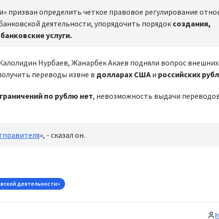
ти» призван определить четкое правовое регулирование отно
банковской деятельности, упорядочить порядок
создания,
х
банковские услуги.
Жалолидин Нурбаев, Жанарбек Акаев подняли вопрос внешни
 получить переводы извне в
долларах США
и
российских руб
граничений по рублю нет
, невозможность выдачи переводов
тправителя
», - сказал он.
ковской деятельности»
М