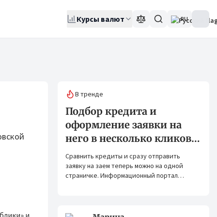
Курсы валют
RU
В тренде
Подбор кредита и
оформление заявки на
овской
него в несколько кликов:
Banks.kg и Bank.kg стали
Сравнить кредиты и сразу отправить
партнерами
заявку на заем теперь можно на одной
страничке. Информационный портал
Banks.kg и сервис Bank.kg объединяют
возможности, чтобы кыргызстанцам было
еще проще оформлять кредиты.
блики» и