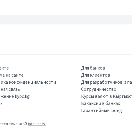
екте
Для банков
ма на сайте
Для клиентов
ика конфиденциальности
Для разработчиков и п
ная связь
Сотрудничество
жение kypc.kg
Курсы валют в Кыргызс
ры
Вакансии в банках
Гарантийный фонд
ается командой
Intelliants
.