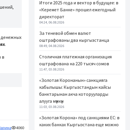
Итоги 2025 года и вектор в будущее: в
шений,
«Керемет Банке» прошел ежегодный
директорат
04:24, 06.08.2026
За теневой обмен валют
х денежных
оштрафованы два кыргызстанца
лях
.
08:49, 04.08.2026
Столичная платежная организация
 в
оштрафована на 220 тысяч сомов
11:47, 03.08.2026
«Золотая Коронанын» санкцияга
кабылышы: Кыргызстандын кайсы
банктарынан акча которууларды
алууга мүмкүн
11:03, 03.08.2026
«Золотая Корона» под санкциями ЕС: в
каких банках Кыргызстана еще можно
арина
4060