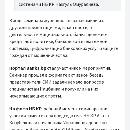
системами НБ КР Назгуль Омуралиева.
В ходе семинара журналистов ознакомили и с
другими презентациями, в частности, о
деятельности Национального банка, денежно-
кредитной политике, банковской и платежной
системах, цифровизации банковских услуг и защите
граждан от мошенничества.
Портал Banks.kg
стал участником мероприятия.
Семинар прошел в формате активной беседы:
представители СМИ задали немало вопросов
специалистам Нацбанка и получили на них
исчерпывающие ответы.
На фото НБ КР
: рабочий момент семинара при
участии заместителя председателя НБ КР Азата
Козубекова и начальника Управления денежно-
кредитной политики НБ КР Айнуры Мамбеткул кызы