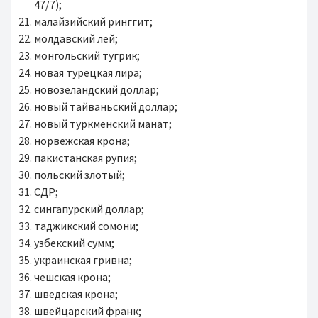
47/7);
малайзийский ринггит;
молдавский лей;
монгольский тугрик;
новая турецкая лира;
новозеландский доллар;
новый тайваньский доллар;
новый туркменский манат;
норвежская крона;
пакистанская рупия;
польский злотый;
СДР;
сингапурский доллар;
таджикский сомони;
узбекский сумм;
украинская гривна;
чешская крона;
шведская крона;
швейцарский франк;