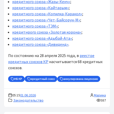
кредитного союза «Жазы-Кенч»
;
кредитного союза «Кайтарым»
;
кредитного союза «Копилка-Каракол»
;
кредитного союза «Чет-Байсорун-М»
;
кредитного союза «ТЭМ»
;
кредитнрого союза «Золотая корона»
;
кредитного союза «Адыбай-Ата»
;
кредитного союза «Дивиденд»
.
По состоянию на 28 апреля 2025 года, в
реестре
кредитных союзов КР
насчитывается 68 кредитных
союзов.
НБ КР
кредитный союз
аннулирована лицензия
05:15
01.06.2026
Марина
Законодательство
587