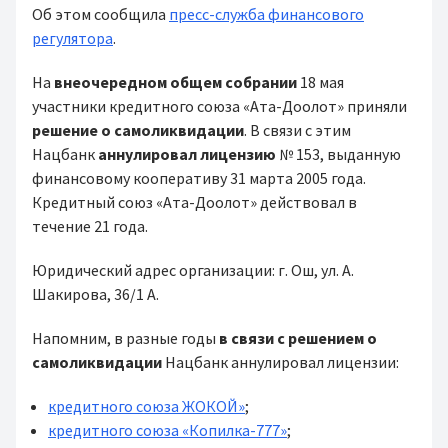
Об этом сообщила
пресс-служба финансового
регулятора
.
На
внеочередном общем собрании
18 мая
участники кредитного союза «Ата-Доолот» приняли
решение о самоликвидации
. В связи с этим
Нацбанк
аннулировал лицензию
№ 153, выданную
финансовому кооперативу 31 марта 2005 года.
Кредитный союз «Ата-Доолот» действовал в
течение 21 года.
Юридический адрес организации: г. Ош, ул. А.
Шакирова, 36/1 А.
Напомним, в разные годы
в связи с решением о
самоликвидации
Нацбанк аннулировал лицензии:
кредитного союза ЖОКОЙ»
;
кредитного союза «Копилка-777»
;