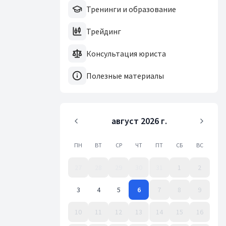
Тренинги и образование
Трейдинг
Консультация юриста
Полезные материалы
август 2026 г.
ПН
ВТ
СР
ЧТ
ПТ
СБ
ВС
27
28
29
30
31
1
2
3
4
5
6
7
8
9
10
11
12
13
14
15
16