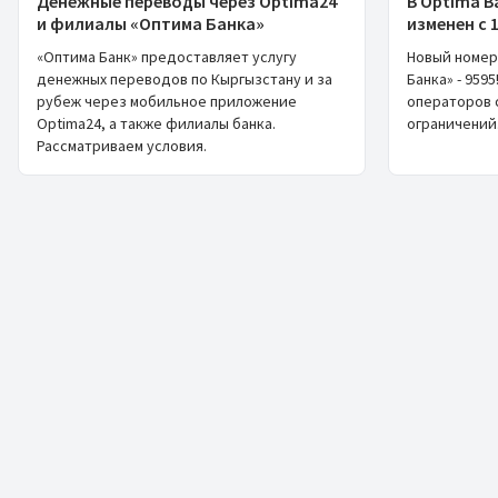
Денежные переводы через Optima24
В Optima B
и филиалы «Оптима Банка»
изменен с 1
«Оптима Банк» предоставляет услугу
Новый номер
денежных переводов по Кыргызстану и за
Банка» - 959
рубеж через мобильное приложение
операторов 
Optima24, а также филиалы банка.
ограничений
Рассматриваем условия.