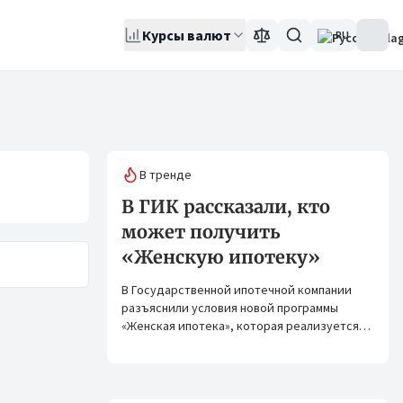
Курсы валют
RU
В тренде
В ГИК рассказали, кто
может получить
«Женскую ипотеку»
В Государственной ипотечной компании
разъяснили условия новой программы
«Женская ипотека», которая реализуется
совместно с ОАО «Элдик Банк» при
финансировании Азиатского банка
развития (АБР).