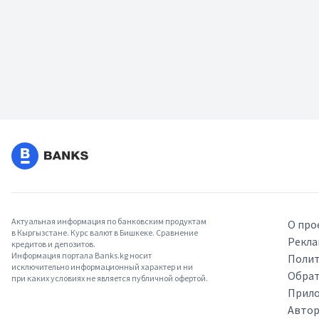
Актуальная информация по банковским продуктам
О про
в Кыргызстане. Курс валют в Бишкеке. Сравнение
Рекла
кредитов и депозитов.
Информация портала Banks.kg носит
Полит
исключительно информационный характер и ни
Обрат
при каких условиях не является публичной офертой.
Прило
Авто