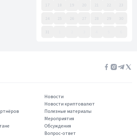
17
18
19
20
21
22
23
24
25
26
27
28
29
30
31
1
2
3
4
5
6
Event Date, август 2026 г.
Новости
Новости криптовалют
артнёров
Полезные материалы
Мероприятия
тане
Обсуждения
Вопрос-ответ