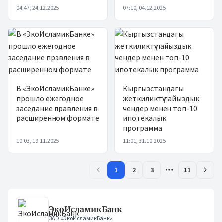
04:47, 24.12.2025
07:10, 04.12.2025
В «ЭкоИсламикБанке»
Кыргызстандагы
прошло ежегодное
жеткиликтүү пайыздык
заседание правления в
чендер менен топ-10
расширенном формате
ипотекалык
программа
10:03, 19.11.2025
11:01, 31.10.2025
1
2
3
11
ЭкоИсламикБанк
ЗАО «ЭкоИсламикБанк»