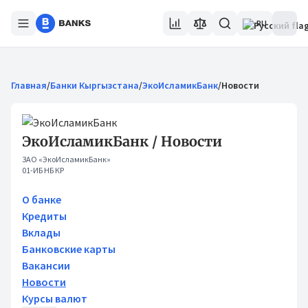
RU
Главная
/
Банки Кыргызстана
/
ЭкоИсламикБанк
/
Новости
ЭкоИсламикБанк / Новости
ЗАО «ЭкоИсламикБанк»
01-ИБ НБ КР
О банке
Кредиты
Вклады
Банковские карты
Вакансии
Новости
Курсы валют