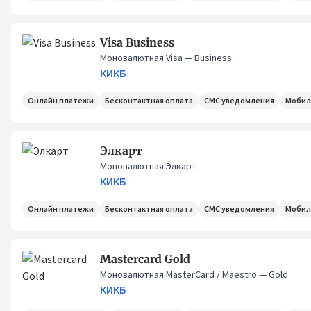
Visa Business
Моновалютная Visa
— Business
КИКБ
Онлайн платежи
Бесконтактная оплата
СМС уведомления
Мобил
Элкарт
Моновалютная Элкарт
КИКБ
Онлайн платежи
Бесконтактная оплата
СМС уведомления
Мобил
Mastercard Gold
Моновалютная MasterCard / Maestro
— Gold
КИКБ