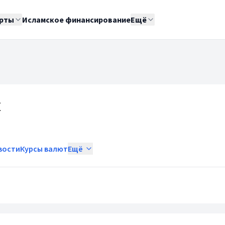
рты
Исламское финансирование
Ещё
ы
вости
Курсы валют
Ещё