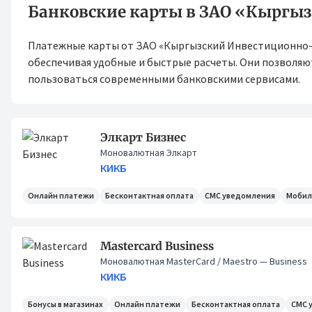
Банковские карты в ЗАО «Кыргы
Платежные карты от ЗАО «Кыргызский Инвестиционно-К
обеспечивая удобные и быстрые расчеты. Они позволяю
пользоваться современными банковскими сервисами.
Элкарт Бизнес
Моновалютная Элкарт
КИКБ
Онлайн платежи
Бесконтактная оплата
СМС уведомления
Мобил
Mastercard Business
Моновалютная MasterCard / Maestro
— Business
КИКБ
Бонусы в магазинах
Онлайн платежи
Бесконтактная оплата
СМС 