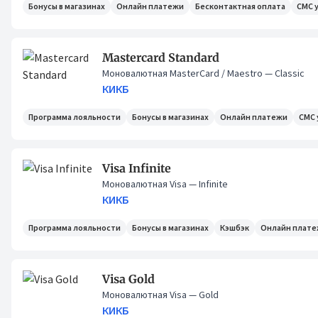
Бонусы в магазинах
Онлайн платежи
Бесконтактная оплата
СМС 
Mastercard Standard
Моновалютная MasterCard / Maestro
— Classic
КИКБ
Программа лояльности
Бонусы в магазинах
Онлайн платежи
СМС 
Visa Infinite
Моновалютная Visa
— Infinite
КИКБ
Программа лояльности
Бонусы в магазинах
Кэшбэк
Онлайн плат
Visa Gold
Моновалютная Visa
— Gold
КИКБ