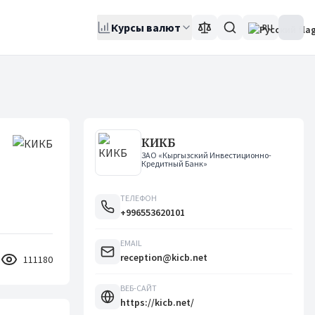
Курсы валют
RU
КИКБ
ЗАО «Кыргызский Инвестиционно-
Кредитный Банк»
ТЕЛЕФОН
+996553620101
EMAIL
reception@kicb.net
111180
ВЕБ-САЙТ
https://kicb.net/