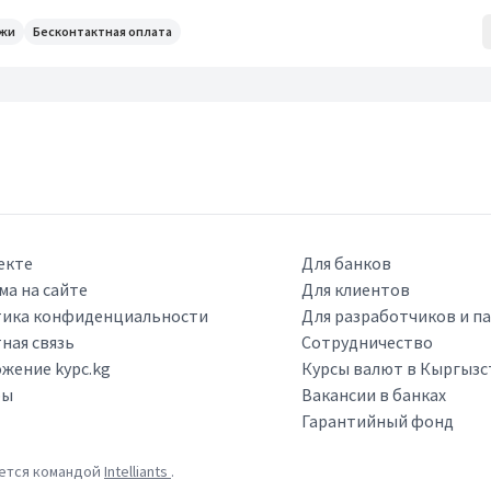
ежи
Бесконтактная оплата
екте
Для банков
ма на сайте
Для клиентов
ика конфиденциальности
Для разработчиков и п
ная связь
Сотрудничество
жение kypc.kg
Курсы валют в Кыргызс
ры
Вакансии в банках
Гарантийный фонд
ается командой
Intelliants
.