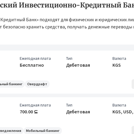
зский Инвестиционно-Кредитный Ба
редитный Банк» подходят для физических и юридических ли
т безопасно хранить средства, получать денежные переводы 
Ежегодная плата
Тип
Валюта
Бесплатно
Дебетовая
KGS
ьный банкинг
Овердрафт
Ежегодная плата
Тип
Валюта
700.00 ⊆
Дебетовая
KGS, USD,
уведомления
Мобильный банкинг