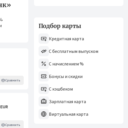
нк»
ц,
Подбор карты
и
Кредитная карта
С бесплатным выпуском
С начислением %
Бонусы и скидки
Сравнить
С кэшбеком
Зарплатная карта
 EUR
Виртуальная карта
Сравнить