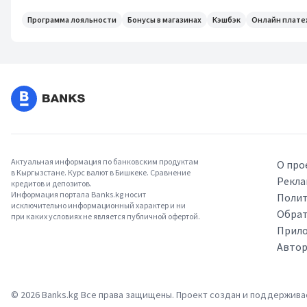
Программа лояльности
Бонусы в магазинах
Кэшбэк
Онлайн плат
Актуальная информация по банковским продуктам
О про
в Кыргызстане. Курс валют в Бишкеке. Сравнение
Рекла
кредитов и депозитов.
Информация портала Banks.kg носит
Полит
исключительно информационный характер и ни
Обрат
при каких условиях не является публичной офертой.
Прило
Авто
©
2026
Banks.kg Все права защищены. Проект создан и поддержив