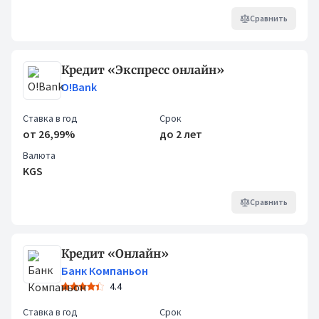
Сравнить
Кредит «Экспресс онлайн»
O!Bank
Ставка в год
Срок
от 26,99%
до 2 лет
Валюта
KGS
Сравнить
Кредит «Онлайн»
Банк Компаньон
4.4
Ставка в год
Срок