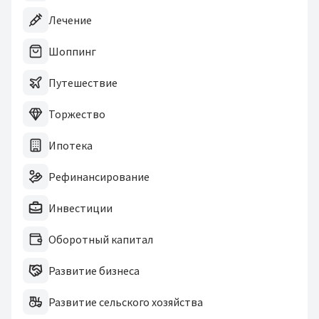
Лечение
Шоппинг
Путешествие
Торжество
Ипотека
Рефинансирование
Инвестиции
Оборотный капитал
Развитие бизнеса
Развитие сельского хозяйства