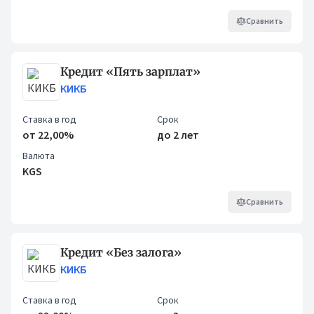
Сравнить
Кредит «Пять зарплат»
КИКБ
Ставка в год
Срок
от 22,00%
до 2 лет
Валюта
KGS
Сравнить
Кредит «Без залога»
КИКБ
Ставка в год
Срок