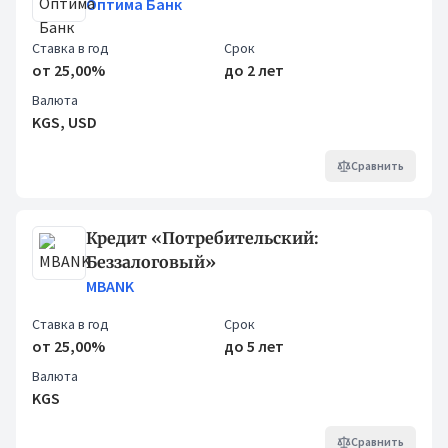
Оптима Банк
Ставка в год
Срок
от 25,00%
до 2 лет
Валюта
KGS, USD
Сравнить
Кредит «Потребительский:
Беззалоговый»
MBANK
Ставка в год
Срок
от 25,00%
до 5 лет
Валюта
KGS
Сравнить