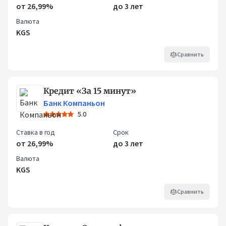
от 26,99%
до 3 лет
Валюта
KGS
Сравнить
Кредит «За 15 минут»
Банк Компаньон
5.0
Ставка в год
Срок
от 26,99%
до 3 лет
Валюта
KGS
Сравнить