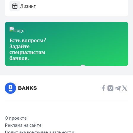
Лизинг
Есть вопросы?
Задайте
специалистам
банков.
О проекте
Реклама на сайте
Политика конфиденциальности