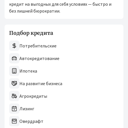
кредит на выгодных для себя условиях — быстро и
без лишней бюрократии.
Подбор кредита
Потребительские
Автокредитование
Ипотека
На развитие бизнеса
Агрокредиты
Лизинг
Овердрафт