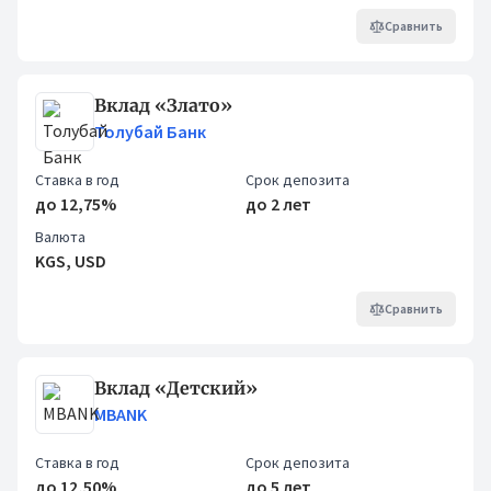
Сравнить
Вклад «Злато»
Толубай Банк
Ставка в год
Срок депозита
до 12,75%
до 2 лет
Валюта
KGS, USD
Сравнить
Вклад «Детский»
MBANK
Ставка в год
Срок депозита
до 12,50%
до 5 лет