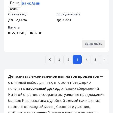
Банк Азии
Ставка в год
Срок депозита
до 12,00%
до 3 лет
Валюта
KGS, USD, EUR, RUB
Сравнить
1
2
3
4
5
Депозиты с ежемесячной выплатой процентов
—
отличный выбор для тех, кто хочет регулярно
получать
пассивный доход
от своих сбережений.
На этой странице собраны актуальные предложения
банков Кыргызстана с удобной схемой начисления
процентов каждый месяц. Сравните условия,
выберите подходящий вклад и начните получать