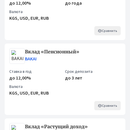
до 12,00%
до года
Валюта
KGS, USD, EUR, RUB
Сравнить
Вклад «Пенсионный»
BAKAI
Ставка в год
Срок депозита
до 12,00%
до 3 лет
Валюта
KGS, USD, EUR, RUB
Сравнить
Вклад «Растущий доход»