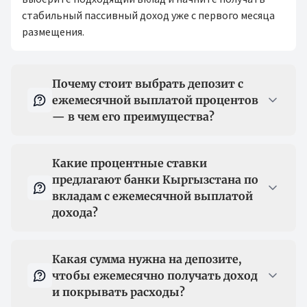
стабильный пассивный доход уже с первого месяца
размещения.
Вопрос-ответ
Почему стоит выбрать депозит с
ежемесячной выплатой процентов
— в чем его преимущества?
Какие процентные ставки
предлагают банки Кыргызстана по
вкладам с ежемесячной выплатой
дохода?
Какая сумма нужна на депозите,
чтобы ежемесячно получать доход
и покрывать расходы?