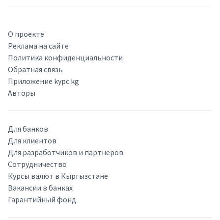
О проекте
Реклама на сайте
Политика конфиденциальности
Обратная связь
Приложение kypc.kg
Авторы
Для банков
Для клиентов
Для разработчиков и партнёров
Сотрудничество
Курсы валют в Кыргызстане
Вакансии в банках
Гарантийный фонд