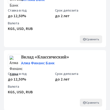
Ставка в год
Срок депозита
до 12,50%
до 2 лет
Валюта
KGS, USD, RUB
Сравнить
Вклад «Классический»
Алма Финанс Банк
Ставка в год
Срок депозита
до 12,50%
до 2 лет
Валюта
KGS, USD, RUB
Сравнить