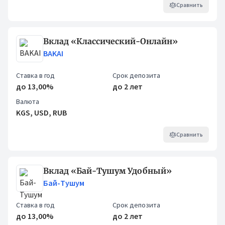
Сравнить
Вклад «Классический-Онлайн»
BAKAI
Ставка в год
Срок депозита
до 13,00%
до 2 лет
Валюта
KGS, USD, RUB
Сравнить
Вклад «Бай-Тушум Удобный»
Бай-Тушум
Ставка в год
Срок депозита
до 13,00%
до 2 лет