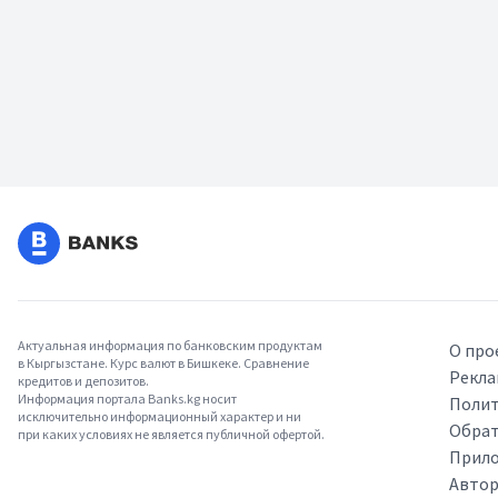
Актуальная информация по банковским продуктам
О про
в Кыргызстане. Курс валют в Бишкеке. Сравнение
Рекла
кредитов и депозитов.
Информация портала Banks.kg носит
Полит
исключительно информационный характер и ни
Обрат
при каких условиях не является публичной офертой.
Прило
Авто