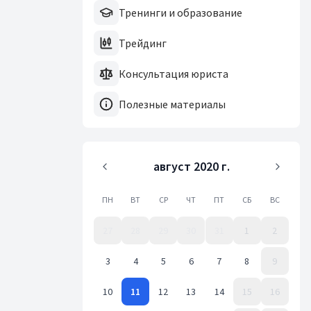
Тренинги и образование
Трейдинг
Консультация юриста
Полезные материалы
август 2020 г.
ПН
ВТ
СР
ЧТ
ПТ
СБ
ВС
27
28
29
30
31
1
2
3
4
5
6
7
8
9
10
11
12
13
14
15
16