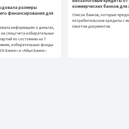
Беззалоговые кредиты от
коммерческих банков для 
одовала размеры
его финансирования для
Список банков, которые пред
потребительские кредиты с м
пакетом документов.
овала информацию о деньгах,
 на спецсчета избирательных
партий по состоянию на 7
помним, избирательные фонды
СК Банке» и «Айыл Банке».