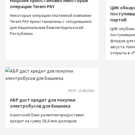
Нацбанк приостановил некоторые
операции Terem PAY
ЦИК обнар
поступивш
Некоторые операции платежной компании
партий
Terem PAY приостановлены с сегодняшнего
дня Национальным банком Кыргызской
ЦИК опублик
Республики.
поступивших
фондов для 
августа. На
открыты в «Р
05:07, 12.08.2020
АБР даст кредит для покупки
электробусов для Бишкека
Азиатский банк развития предоставит
кредит на сумму 58,6 млн долларов.