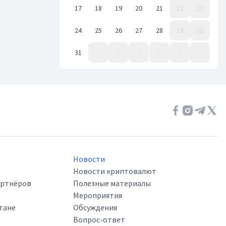
17
18
19
20
21
22
23
24
25
26
27
28
29
30
31
1
2
3
4
5
6
Event Date, август 2020 г.
Новости
Новости криптовалют
артнёров
Полезные материалы
Мероприятия
тане
Обсуждения
Вопрос-ответ