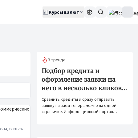
Курсы валют
RU
В тренде
Подбор кредита и
оформление заявки на
него в несколько кликов:
Banks.kg и Bank.kg стали
Сравнить кредиты и сразу отправить
партнерами
заявку на заем теперь можно на одной
страничке. Информационный портал
Banks.kg и сервис Bank.kg объединяют
возможности, чтобы кыргызстанцам было
06:14, 12.08.2020
еще проще оформлять кредиты.