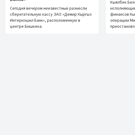
Кыялбек Бел
Сегодня вечером неизвестные разнесли
исполняющим
сберегательную кассу ЗАО «Демир Кыргыз
финансов Кы
Интернэшнл Банк», расположенную в
операции М
центре Бишкека.
приостановл