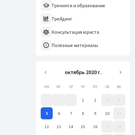
Тренинги и образование
Трейдинг
Консультация юриста
Полезные материалы
октябрь 2020 г.
ПН
ВТ
СР
ЧТ
ПТ
СБ
ВС
28
29
30
1
2
3
4
5
6
7
8
9
10
11
12
13
14
15
16
17
18