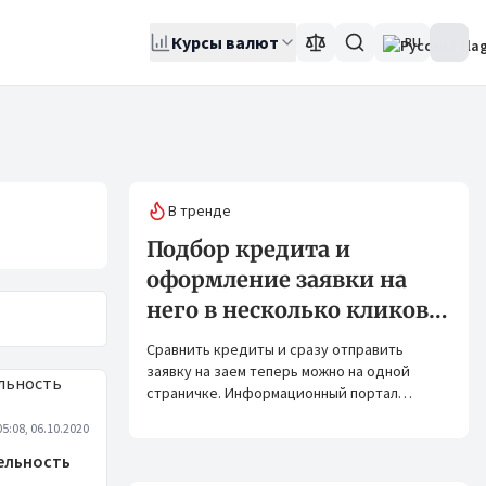
Курсы валют
RU
В тренде
Подбор кредита и
оформление заявки на
него в несколько кликов:
Banks.kg и Bank.kg стали
Сравнить кредиты и сразу отправить
партнерами
заявку на заем теперь можно на одной
страничке. Информационный портал
Banks.kg и сервис Bank.kg объединяют
05:08, 06.10.2020
возможности, чтобы кыргызстанцам было
еще проще оформлять кредиты.
ельность