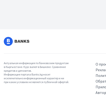
Актуальная информация по банковским продуктам
О про
в Кыргызстане. Курс валют в Бишкеке. Сравнение
Рекла
кредитов и депозитов.
Информация портала Banks.kg носит
Полит
исключительно информационный характер и ни
Обрат
при каких условиях не является публичной офертой.
Прило
Авто