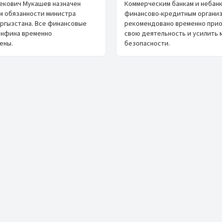
екович Мукашев назначен
Коммерческим банкам и небан
 обязанности министра
финансово-кредитным органи
ргызстана. Все финансовые
рекомендовано временно при
инфина временно
свою деятельность и усилить 
ены.
безопасности.