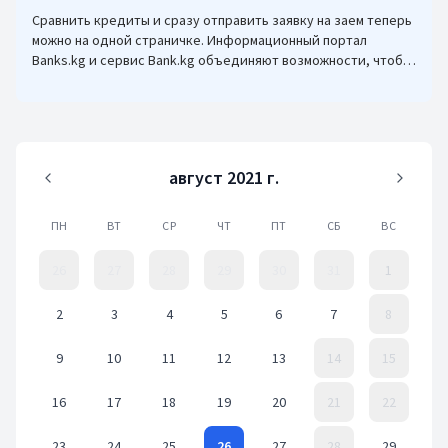
Сравнить кредиты и сразу отправить заявку на заем теперь
можно на одной страничке. Информационный портал
Banks.kg и сервис Bank.kg объединяют возможности, чтобы
кыргызстанцам было еще проще оформлять кредиты.
август 2021 г.
ПН
ВТ
СР
ЧТ
ПТ
СБ
ВС
26
27
28
29
30
31
1
2
3
4
5
6
7
8
9
10
11
12
13
14
15
16
17
18
19
20
21
22
23
24
25
26
27
28
29