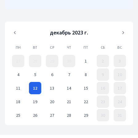
финансировании Азиатского банка развития (АБР).
декабрь 2023 г.
ПН
ВТ
СР
ЧТ
ПТ
СБ
ВС
27
28
29
30
1
2
3
4
5
6
7
8
9
10
11
12
13
14
15
16
17
18
19
20
21
22
23
24
25
26
27
28
29
30
31
Event Date, декабрь 2023 г.