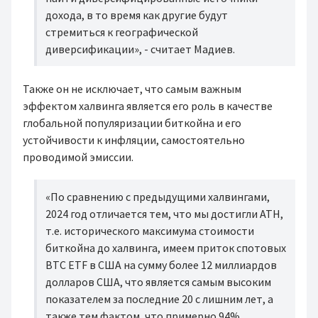
дохода, в то время как другие будут
стремиться к географической
диверсификации», - считает Мадиев.
Также он не исключает, что самым важным
эффектом халвинга является его роль в качестве
глобальной популяризации биткойна и его
устойчивости к инфляции, самостоятельно
проводимой эмиссии.
«По сравнению с предыдущими халвингами,
2024 год отличается тем, что мы достигли ATH,
т.е. исторического максимума стоимости
биткойна до халвинга, имеем приток спотовых
BTC ETF в США на сумму более 12 миллиардов
долларов США, что является самым высоким
показателем за последние 20 с лишним лет, а
также тем фактом, что примерно 94%