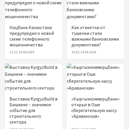
Нацбанк Казахстана
Как этикетки от
предупредил о новой
тушенки стали
схеме телефонного
важными банковскими
мошенничества
документами?
11:12, 24.04.2024
10:25, 24.04.2024
Выставка KyrgyzBuild в
«Кыргызкоммерцбанк»
Бишкеке – значимое
открыл в Оше
событие для
сберегательную кассу
строительного
«Араванская»
сектора