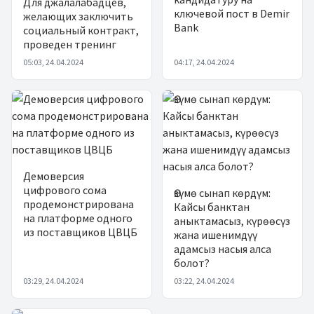
Для джалалабадцев,
ключевой пост в Demir
желающих заключить
Bank
социальный контракт,
проведен тренинг
05:03, 24.04.2024
04:17, 24.04.2024
Демоверсия
цифрового сома
Өзүмө сынап көрдүм:
продемонстрирована
Кайсы банктан
на платформе одного
аныктамасыз, күрөөсүз
из поставщиков ЦВЦБ
жана ишенимдүү
адамсыз насыя алса
болот?
03:29, 24.04.2024
03:22, 24.04.2024