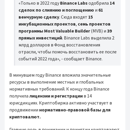
«Только в 2022 году
Binance Labs
одобрила
14
сделок по слиянию и поглощению
и
61
венчурную сделку
. Сюда входят
15
инкубационных проектов
,
семь проектов
программы Most Valuable Builder
(MVB) и
39
прямых инвестиций
. Binance Labs выделила 2
млрд долларов в Фонд восстановления
отрасли, чтобы помочь восстановить ее после
событий 2022 года», - сообщает Binance.
В минувшем году Binance вложила значительные
ресурсы в выполнение местных и глобальных
нормативных требований. К концу года Binance
получила
лицензии и регистрации
в 14
юрисдикциях. Криптобиржа активно участвует в
продвижении
нормативно-правовой базы для
криптовалют.
Главную роль в понимании и принятии криптовалют