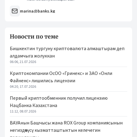
marina@banks.kg
Новости по теме
Бишкектин тургуну криптовалюта алмаштырам деп
алдамчыга жолуккан
06:06, 21.07.2026
Криптокомпании ОсОО «Гринекс» и ЗАО «Онли
Файненс» лишились лицензии
04:20, 17.07.2026
Первый криптообменник получил лицензию
Нацбанка Казахстана
11:12, 08.07.2026
ВАУАнын Башчысы жана ROX Group компаниясынын
негиздөөчүсү кызматташтыктын келечегин