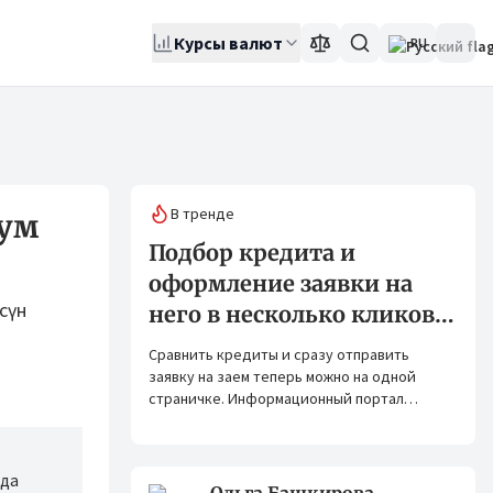
Курсы валют
RU
В тренде
ум
Подбор кредита и
оформление заявки на
сүн
него в несколько кликов:
Banks.kg и Bank.kg стали
Сравнить кредиты и сразу отправить
партнерами
заявку на заем теперь можно на одной
страничке. Информационный портал
Banks.kg и сервис Bank.kg объединяют
возможности, чтобы кыргызстанцам было
еще проще оформлять кредиты.
рда