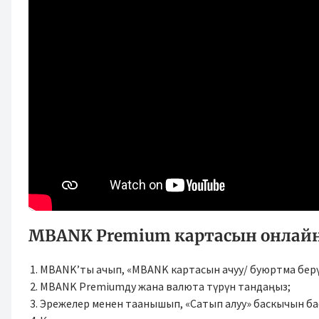
MBANK Premium картасын онлайн 
MBANK’ты ачып, «MBANK картасын ачуу/ буюртма берү
MBANK Premiumду жана валюта түрүн тандаңыз;
Эрежелер менен таанышып, «Сатып алуу» баскычын ба