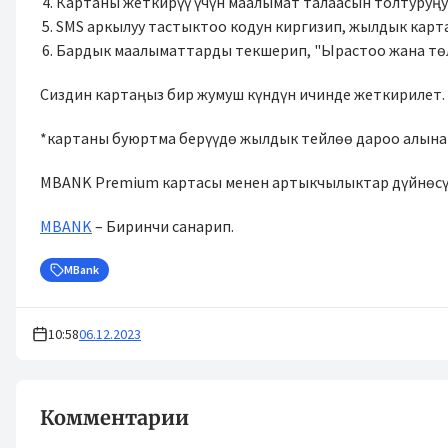
Картаны жеткирүү үчүн маалымат талаасын толтуруң
SMS аркылуу тастыктоо кодун киргизип, жылдык карт
Бардык маалыматтарды текшерип, "Ырастоо жана төлө
Сиздин картаңыз бир жумуш күндүн ичинде жеткирилет.
*картаны буюртма берүүдө жылдык тейлөө дароо алына
MBANK Premium картасы менен артыкчылыктар дүйнөсү
MBANK
– Биринчи санарип.
MBank
10:58
06.12.2023
Комментарии