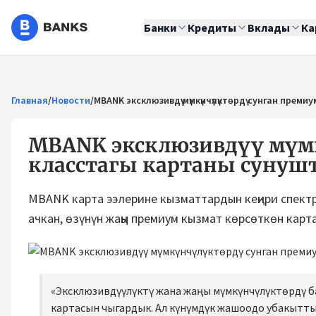
Банки
Кредиты
Вклады
Ка
Главная
/
Новости
/
MBANK эксклюзивдүү мүмкүнчүлүктөрдү сунган пре
MBANK эксклюзивдүү мүм
класстагы картаны сунуш
MBANK карта ээлерине кызматтардын кеңири спект
ачкан, өзүнүн жаңы премиум кызмат көрсөткөн карт
«Эксклюзивдүүлүктү жана жаңы мүмкүнчүлүктөрдү б
картасын чыгардык. Ал күнүмдүк жашоодо убакытты