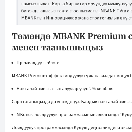
камсыз кылат. Карта бир катар орчундуу мүмкүнчүлү
багажды акысыз таңгактоо кызматы, MBANK TVга ак
MBANKтын Инновациялар жана стратегиялык өнүктү
Төмөндө MBANK Premium с
менен таанышыңыз
Премиалдуу тейлөө:
MBANK Premium эффективдүүлүктү жана кылдат көңүл б
Накталай эмес сатып алуулар үчүн 2% кешбэк:
Сарптаганыңызда да үнөмдөңүз. Бардык накталай эмес с
MBonus: лоялдуулук программасынын алкагында “Күмү
Лоялдуулук программасында Күмүш деңгээлиндеги экск