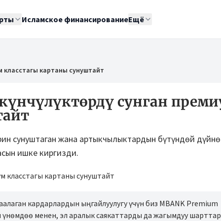
рты
Исламское финансирование
Ещё
миум класстагы картаны сунуштайт
күнчүлүктөрдү сунган преми
тайт
рин сунуштаган жана артыкчылыктардын бүтүндөй дүйнө
асын ишке киргизди.
аалаган кардарлардын ыңгайлуулугу үчүн биз MBANK Premium
 үнөмдөө менен, эл аралык саякаттарды да жагымдуу шартта