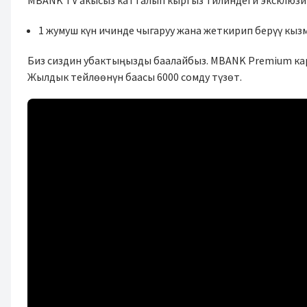
MBANK TV акысыз катталып кыргыз тилиндеги эксклюз
1 жумуш күн ичинде чыгаруу жана жеткирип берүү кыз
Биз сиздин убактыңызды баалайбыз. MBANK Premium кар
Жылдык тейлөөнүн баасы 6000 сомду түзөт.