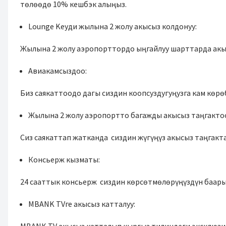
төлөөдө 10% кешбэк алыңыз.
Lounge Keyди жылына 2 жолу акысыз колдонуу:
Жылына 2 жолу аэропорттордо ыңгайлуу шарттарда акыс
Авиакамсыздоо:
Биз саякаттоодо дагы сиздин коопсуздугуңузга кам көрө
Жылына 2 жолу аэропортто багажды акысыз таңгакто
Сиз саякаттап жатканда сиздин жүгүңүз акысыз таңгакт
Консьерж кызматы:
24 сааттык консьерж сиздин көрсөтмөлөрүңүздүн баары
MBANK TVге акысыз катталуу: