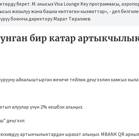
ктөрдү берет. М: акысыз Visa Lounge Key программасы, аэроп
ысыз жазылуу жана башка көптөгөн кызматтар», - деп белгил
рүү боюнча директору Марат Төралиев.
унган бир катар артыкчылы
урууну айкалыштырган жекече тейлөө деңгээлин камсыз кыла
атып алуулар үчүн 2% кешбэк алыңыз.
ш” деңгээл:
люзивдүү артыкчылыктардан ырахат алыңыз. MBANK QR аркыл