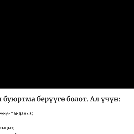
буюртма берүүгө болот. Ал үчүн:
үнү» тандаңыз;
сыңыз;