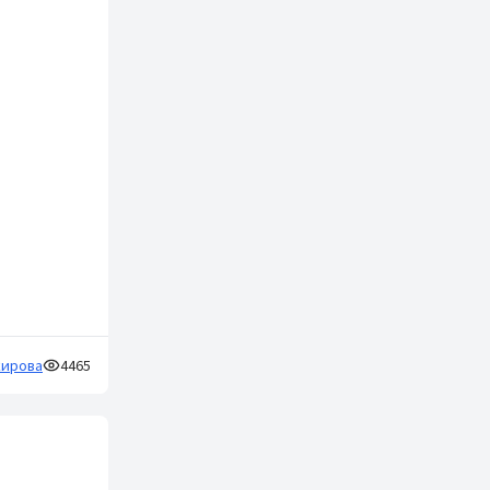
кирова
4465