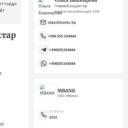
Ольга Башкирова
орттордо
Главный редактор
ейт
Количество публикаций: 2356
olga@banks.kg
ктар
+996 555 204444
+996555204444
+996555204444
т.
MBANK
ОАО «Мбанк»
ТЕЛЕФОН
3333
уу