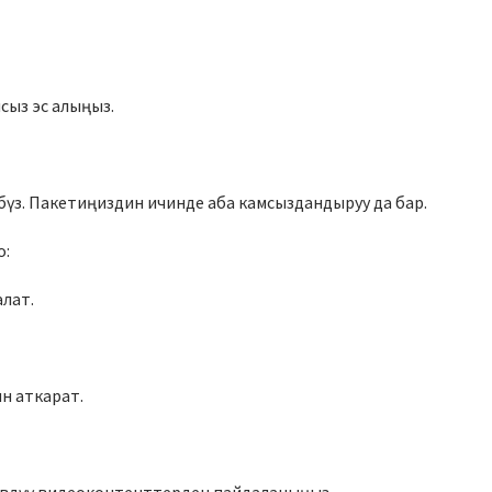
ыз эс алыңыз.
бүз. Пакетиңиздин ичинде аба камсыздандыруу да бар.
о:
алат.
н аткарат.