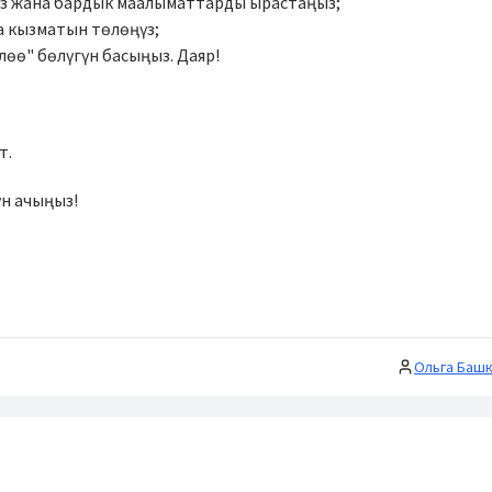
уз жана бардык маалыматтарды ырастаңыз;
а кызматын төлөңүз;
ө" бөлүгүн басыңыз. Даяр!
т.
н ачыңыз!
Ольга Баш