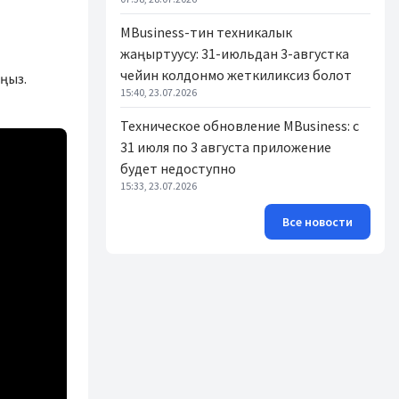
MBusiness-тин техникалык
жаңыртуусу: 31-июльдан 3-августка
чейин колдонмо жеткиликсиз болот
ңыз.
15:40, 23.07.2026
Техническое обновление MBusiness: с
31 июля по 3 августа приложение
будет недоступно
15:33, 23.07.2026
Все новости