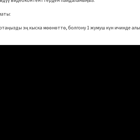
ивдүү видеоконтенттерден пайдаланыңыз.
маты:
таңызды эң кыска мөөнөттө, болгону 1 жумуш күн ичинде алы