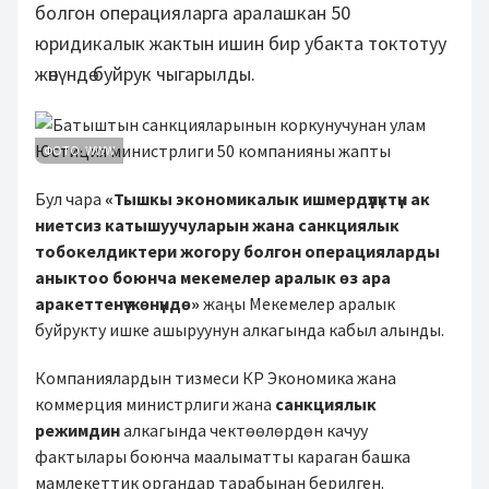
болгон операцияларга аралашкан 50
юридикалык жактын ишин бир убакта токтотуу
жөнүндө буйрук чыгарылды.
ФОТО: WWW
Бул чара
«Тышкы экономикалык ишмердүүлүктүн ак
ниетсиз катышуучуларын жана санкциялык
тобокелдиктери жогору болгон операцияларды
аныктоо боюнча мекемелер аралык өз ара
аракеттенүү жөнүндө»
жаңы Мекемелер аралык
буйрукту ишке ашыруунун алкагында кабыл алынды.
Компаниялардын тизмеси КР Экономика жана
коммерция министрлиги жана
санкциялык
режимдин
алкагында чектөөлөрдөн качуу
фактылары боюнча маалыматты караган башка
мамлекеттик органдар тарабынан берилген.