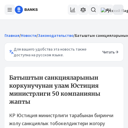
RU
Главная
/
Новости
/
Законодательство
/
Батыштын санкцияларынын 
Для вашего удобства эта новость также
Читать
доступна на русском языке.
Батыштын санкцияларынын
коркунучунан улам Юстиция
министрлиги 50 компанияны
жапты
КР Юстиция министрлиги тарабынан биринчи
жолу санкциялык тобокелдиктери жогору