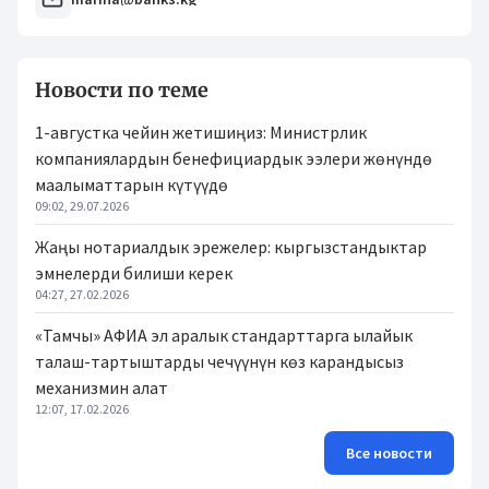
Новости по теме
1-августка чейин жетишиңиз: Министрлик
компаниялардын бенефициардык ээлери жөнүндө
маалыматтарын күтүүдө
09:02, 29.07.2026
Жаңы нотариалдык эрежелер: кыргызстандыктар
эмнелерди билиши керек
04:27, 27.02.2026
«Тамчы» АФИА эл аралык стандарттарга ылайык
талаш-тартыштарды чечүүнүн көз карандысыз
механизмин алат
12:07, 17.02.2026
Все новости