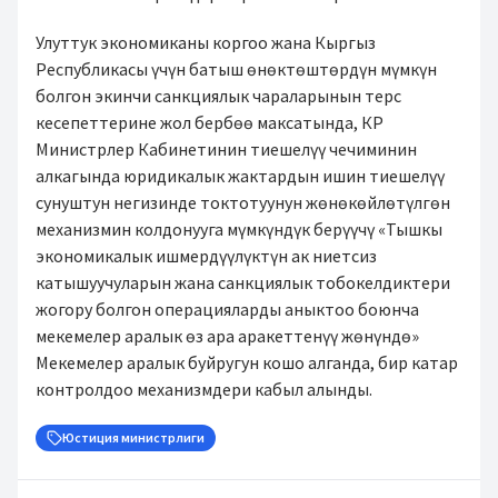
Улуттук экономиканы коргоо жана Кыргыз
Республикасы үчүн батыш өнөктөштөрдүн мүмкүн
болгон экинчи санкциялык чараларынын терс
кесепеттерине жол бербөө максатында, КР
Министрлер Кабинетинин тиешелүү чечиминин
алкагында юридикалык жактардын ишин тиешелүү
сунуштун негизинде токтотуунун жөнөкөйлөтүлгөн
механизмин колдонууга мүмкүндүк берүүчү «Тышкы
экономикалык ишмердүүлүктүн ак ниетсиз
катышуучуларын жана санкциялык тобокелдиктери
жогору болгон операцияларды аныктоо боюнча
мекемелер аралык өз ара аракеттенүү жөнүндө»
Мекемелер аралык буйругун кошо алганда, бир катар
контролдоо механизмдери кабыл алынды.
Юстиция министрлиги