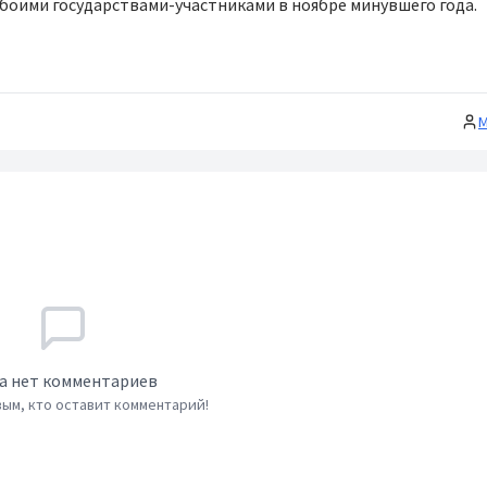
оими государствами-участниками в ноябре минувшего года.
М
а нет комментариев
ым, кто оставит комментарий!