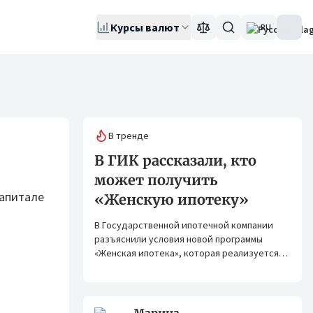
Курсы валют
RU
В тренде
В ГИК рассказали, кто
может получить
капитале
«Женскую ипотеку»
В Государственной ипотечной компании
разъяснили условия новой программы
«Женская ипотека», которая реализуется
совместно с ОАО «Элдик Банк» при
финансировании Азиатского банка
развития (АБР).