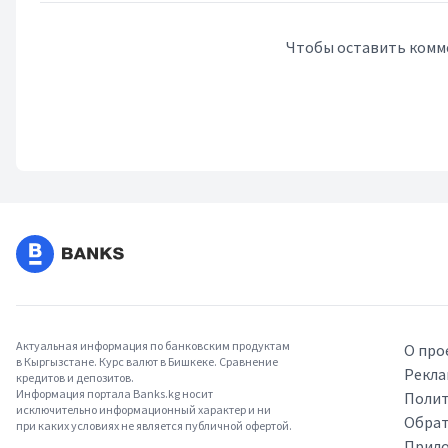
Чтобы оставить комм
Актуальная информация по банковским продуктам
О про
в Кыргызстане. Курс валют в Бишкеке. Сравнение
Рекла
кредитов и депозитов.
Информация портала Banks.kg носит
Полит
исключительно информационный характер и ни
Обрат
при каких условиях не является публичной офертой.
Прило