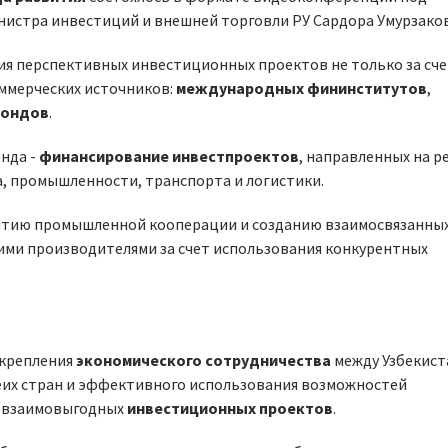
нистра инвестиций и внешней торговли РУ Сардора Умурзако
я перспективных инвестиционных проектов не только за сче
оммерческих источников:
международных фининститутов
,
ондов
.
нда -
финансирование инвестпроектов
, направленных на 
а, промышленности, транспорта и логистики.
итию промышленной кооперации и созданию взаимосвязанны
ими производителями за счет использования конкурентных
укрепления
экономического сотрудничества
между Узбекист
еих стран и эффективного использования возможностей
 взаимовыгодных
инвестиционных проектов
.