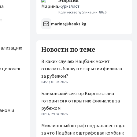
Марина
ва.
Журналист
Количество публикаций: 8026
т
marina@banks.kg
реализацию
Новости по теме
В каких случаях Нацбанк может
х цепочек
отказать банку в открытии филиала
за рубежом?
04:29, 01.07.2026
Банковский сектор Кыргызстана
готовится к открытию филиалов за
рубежом
аном и
08:14, 29.04.2026
Миллионный штраф под занавес года:
за что Нацбанк оштрафовал комбанк