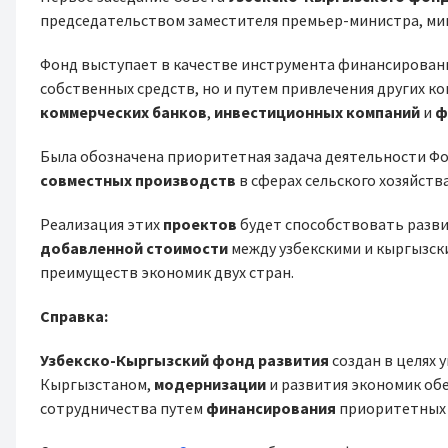
председательством заместителя премьер-министра, ми
Фонд выступает в качестве инструмента финансировани
собственных средств, но и путем привлечения других к
коммерческих банков
,
инвестиционных компаний
и
ф
Была обозначена приоритетная задача деятельности Фо
совместных производств
в сферах сельского хозяйств
Реализация этих
проектов
будет способствовать разв
добавленной стоимости
между узбекскими и кыргызск
преимуществ экономик двух стран.
Справка:
Узбекско-Кыргызский фонд развития
создан в целях 
Кыргызстаном,
модернизации
и развития экономик об
сотрудничества путем
финансирования
приоритетных