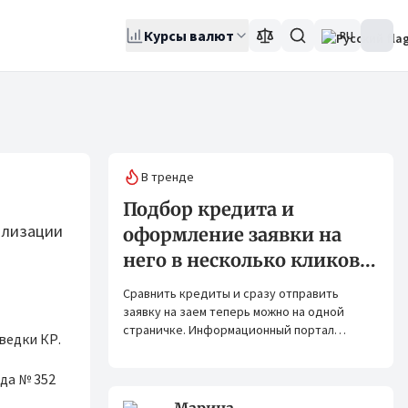
Курсы валют
RU
В тренде
Подбор кредита и
ализации
оформление заявки на
него в несколько кликов:
Banks.kg и Bank.kg стали
Сравнить кредиты и сразу отправить
партнерами
заявку на заем теперь можно на одной
страничке. Информационный портал
ведки КР.
Banks.kg и сервис Bank.kg объединяют
возможности, чтобы кыргызстанцам было
да № 352
еще проще оформлять кредиты.