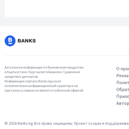
Актуальная информация по банковским продуктам
О про
в Кыргызстане. Курс валют в Бишкеке. Сравнение
Рекла
кредитов и депозитов.
Информация портала Banks.kg носит
Полит
исключительно информационный характер и ни
Обрат
при каких условиях не является публичной офертой.
Прило
Авто
©
2026
Banks.kg Все права защищены. Проект создан и поддержив