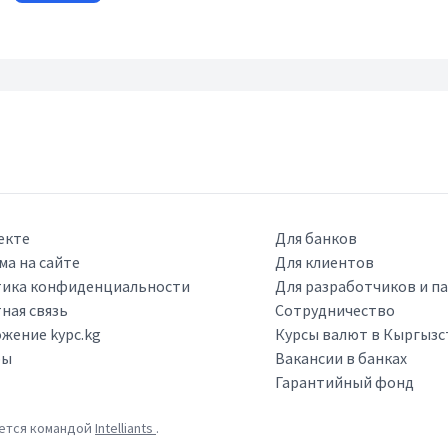
екте
Для банков
ма на сайте
Для клиентов
ика конфиденциальности
Для разработчиков и п
ная связь
Сотрудничество
жение kypc.kg
Курсы валют в Кыргызс
ры
Вакансии в банках
Гарантийный фонд
ается командой
Intelliants
.