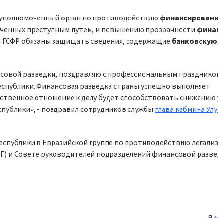
 уполномоченный орган по противодействию
финансирован
лученных преступным путем, и повышению прозрачности
фина
ки ГСФР обязаны защищать сведения, содержащие
банковскую
совой разведки, поздравляю с профессиональным праздником
спублики. Финансовая разведка страны успешно выполняет
тственное отношение к делу будет способствовать снижению 
публики», - поздравил сотрудников службы
глава кабмина Ул
еспублики в Евразийской группе по противодействию легали
Г) и Совете руководителей подразделений финансовой разве