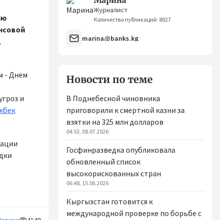
Марина
Журналист
ию
Количество публикаций: 8027
нсовой
marina@banks.kg
,
 - Днем
Новости по теме
угроз и
В Поднебесной чиновника
укбек
приговорили к смертной казни за
взятки на 325 млн долларов
04:53, 08.07.2026
зации
Госфинразведка опубликовала
дки
обновленный список
высокорискованных стран
06:48, 15.06.2026
Кыргызстан готовится к
международной проверке по борьбе с