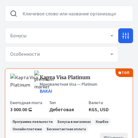
Бонусы
Особенности
Карты
ТОП
Карта Visa Platinum
Моновалютная Visa
— Platinum
BAKAI
Ежегодная плата
Тип
Валюта
3 000.00 ⊆
Дебетовая
KGS, USD
Программа лояльности
Бонусы в магазинах
Кэшбэк
Онлайн платежи
Бесконтактная оплата
Сравнить