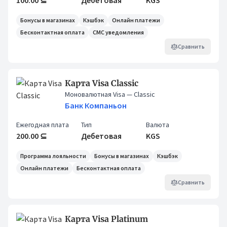
100.00 ⊆
Дебетовая
KGS
Бонусы в магазинах
Кэшбэк
Онлайн платежи
Бесконтактная оплата
СМС уведомления
Сравнить
Карта Visa Classic
Моновалютная Visa
— Classic
Банк Компаньон
Ежегодная плата
Тип
Валюта
200.00 ⊆
Дебетовая
KGS
Программа лояльности
Бонусы в магазинах
Кэшбэк
Онлайн платежи
Бесконтактная оплата
Сравнить
Карта Visa Platinum