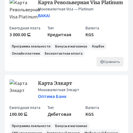
Карта Револьверная Visa Platinum
Моновалютная Visa
— Platinum
BAKAI
Ежегодная плата
Тип
Валюта
3 000.00 ⊆
Кредитная
KGS
Программа лояльности
Бонусы в магазинах
Кэшбэк
Онлайн платежи
Бесконтактная оплата
Сравнить
Карта Элкарт
Моновалютная Элкарт
Оптима Банк
Ежегодная плата
Тип
Валюта
100.00 ⊆
Дебетовая
KGS
Программа лояльности
Бонусы в магазинах
СМС уведомления
Зарплатный проект
Мобильный банкинг