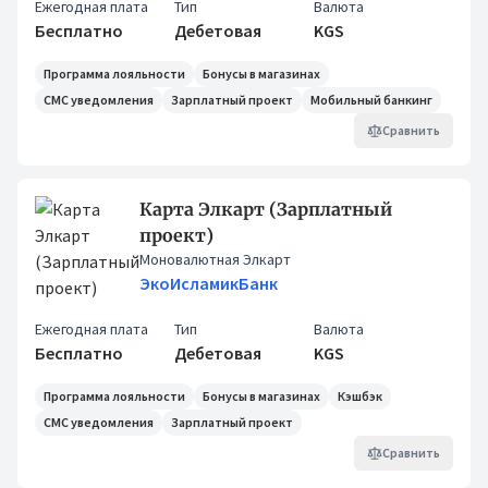
Ежегодная плата
Тип
Валюта
Бесплатно
Дебетовая
KGS
Программа лояльности
Бонусы в магазинах
СМС уведомления
Зарплатный проект
Мобильный банкинг
Сравнить
Карта Элкарт (Зарплатный
проект)
Моновалютная Элкарт
ЭкоИсламикБанк
Ежегодная плата
Тип
Валюта
Бесплатно
Дебетовая
KGS
Программа лояльности
Бонусы в магазинах
Кэшбэк
СМС уведомления
Зарплатный проект
Сравнить