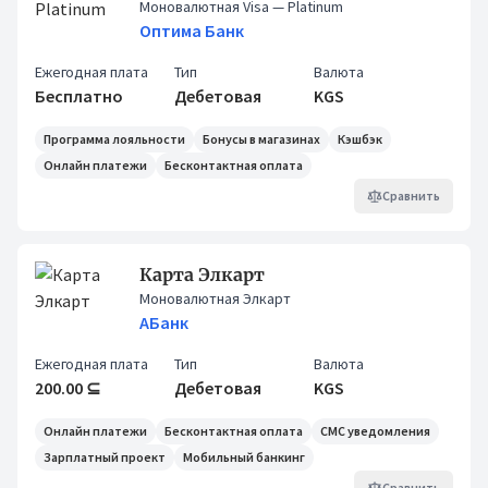
Моновалютная Visa
— Platinum
Оптима Банк
Ежегодная плата
Тип
Валюта
Бесплатно
Дебетовая
KGS
Программа лояльности
Бонусы в магазинах
Кэшбэк
Онлайн платежи
Бесконтактная оплата
Сравнить
Карта Элкарт
Моновалютная Элкарт
АБанк
Ежегодная плата
Тип
Валюта
200.00 ⊆
Дебетовая
KGS
Онлайн платежи
Бесконтактная оплата
СМС уведомления
Зарплатный проект
Мобильный банкинг
Сравнить