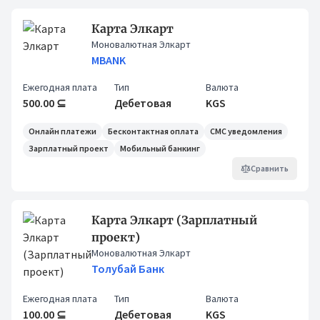
Карта Элкарт
Моновалютная Элкарт
MBANK
Ежегодная плата
Тип
Валюта
500.00 ⊆
Дебетовая
KGS
Онлайн платежи
Бесконтактная оплата
СМС уведомления
Зарплатный проект
Мобильный банкинг
Сравнить
Карта Элкарт (Зарплатный
проект)
Моновалютная Элкарт
Толубай Банк
Ежегодная плата
Тип
Валюта
100.00 ⊆
Дебетовая
KGS