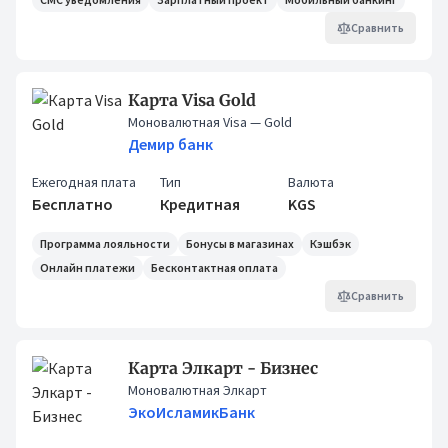
Сравнить
Карта Visa Gold
Моновалютная Visa
— Gold
Демир банк
Ежегодная плата
Тип
Валюта
Бесплатно
Кредитная
KGS
Программа лояльности
Бонусы в магазинах
Кэшбэк
Онлайн платежи
Бесконтактная оплата
Сравнить
Карта Элкарт - Бизнес
Моновалютная Элкарт
ЭкоИсламикБанк