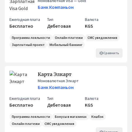
Моновалютная Visa
— Gold
Банк Компаньон
Ежегодная плата
Тип
Валюта
Бесплатно
Дебетовая
KGS
Программа лояльности
Онлайн платежи
СМС уведомления
Зарплатный проект
Мобильный банкинг
Сравнить
Карта Элкарт
Моновалютная Элкарт
Банк Компаньон
Ежегодная плата
Тип
Валюта
Бесплатно
Дебетовая
KGS
Программа лояльности
Бонусы в магазинах
Кэшбэк
Онлайн платежи
СМС уведомления
Сравнить