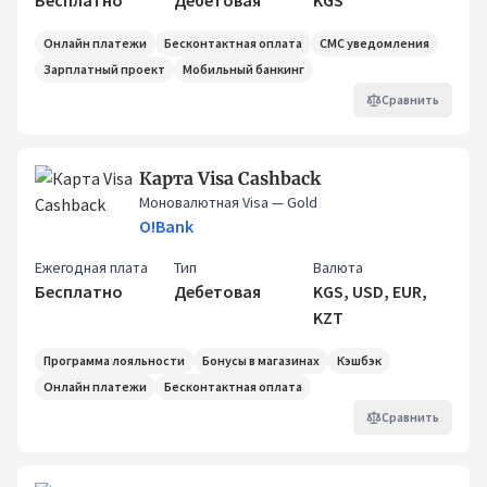
Бесплатно
Дебетовая
KGS
Онлайн платежи
Бесконтактная оплата
СМС уведомления
Зарплатный проект
Мобильный банкинг
Сравнить
Карта Visa Cashback
Моновалютная Visa
— Gold
O!Bank
Ежегодная плата
Тип
Валюта
Бесплатно
Дебетовая
KGS, USD, EUR,
KZT
Программа лояльности
Бонусы в магазинах
Кэшбэк
Онлайн платежи
Бесконтактная оплата
Сравнить