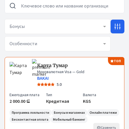
Бонусы
Особенности
Карты
ТОП
Карта Тумар
Моновалютная Visa
— Gold
BAKAI
5.0
Ежегодная плата
Тип
Валюта
2 000.00 ⊆
Кредитная
KGS
Программа лояльности
Бонусы в магазинах
Онлайн платежи
Бесконтактная оплата
Мобильный банкинг
Сравнить