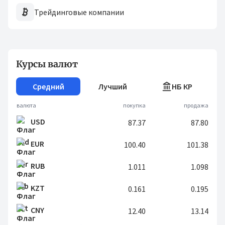
Трейдинговые компании
Курсы валют
Средний
Лучший
НБ КР
валюта
покупка
продажа
USD
87.37
87.80
EUR
100.40
101.38
RUB
1.011
1.098
KZT
0.161
0.195
CNY
12.40
13.14