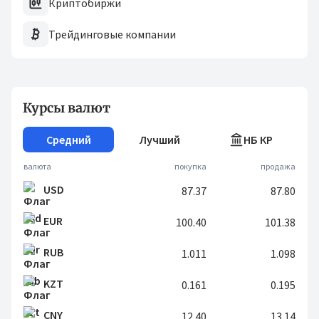
Криптобиржи
Трейдинговые компании
Курсы валют
Средний
Лучший
НБ КР
валюта
покупка
продажа
USD
87.37
87.80
EUR
100.40
101.38
RUB
1.011
1.098
KZT
0.161
0.195
CNY
12.40
13.14