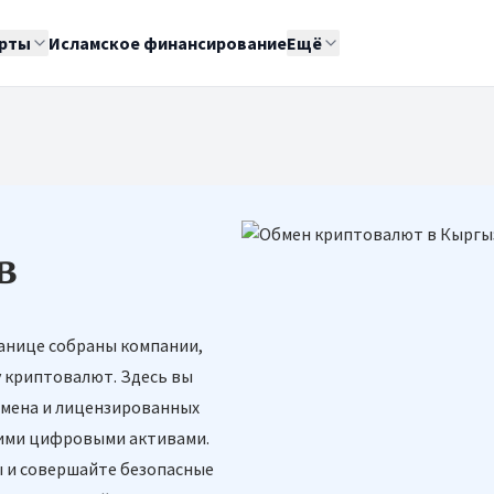
рты
Исламское финансирование
Ещё
в
анице собраны компании,
у криптовалют. Здесь вы
бмена и лицензированных
угими цифровыми активами.
 и совершайте безопасные