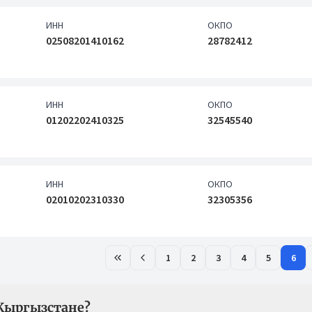
ИНН
ОКПО
02508201410162
28782412
ИНН
ОКПО
01202202410325
32545540
ИНН
ОКПО
02010202310330
32305356
1
2
3
4
5
6
Кыргызстане?