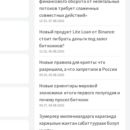
финансового оборота от нелегальных
потоков требует слаженных
совместных действий»
12:53, 07.08.2026
Новый продукт Lite Loan от Binance:
стоит ли брать деньги под залог
биткоинов?
12:52, 06.08.2026
Новые правила для крипты: что
разрешили, а что запретили в России
05:30, 05.08.2026
Новые ориентиры мировой
экономики: итоги первого полугодия и
почему просел биткоин
05:37, 04.08.2026
Зумерлер миллениалдарга караганда
каржылык жактан сабаттуураак болуп