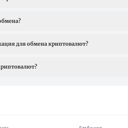
обмена?
кация для обмена криптовалют?
криптовалют?
екте
Для банков