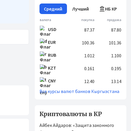
Средний
Лучший
НБ КР
валюта
покупка
продажа
USD
87.37
87.80
EUR
100.36
101.36
RUB
1.012
1.100
KZT
0.161
0.195
CNY
12.40
13.14
Все курсы валют банков Кыргызстана
Криптовалюты в КР
Айбек Айдаров: «Защита законного