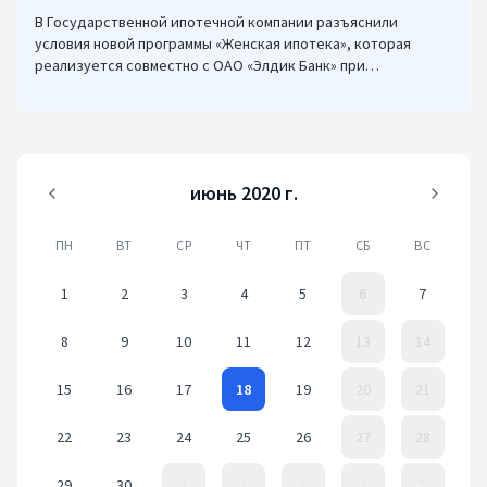
В Государственной ипотечной компании разъяснили
условия новой программы «Женская ипотека», которая
реализуется совместно с ОАО «Элдик Банк» при
финансировании Азиатского банка развития (АБР).
июнь 2020 г.
ПН
ВТ
СР
ЧТ
ПТ
СБ
ВС
1
2
3
4
5
6
7
8
9
10
11
12
13
14
15
16
17
18
19
20
21
22
23
24
25
26
27
28
29
30
1
2
3
4
5