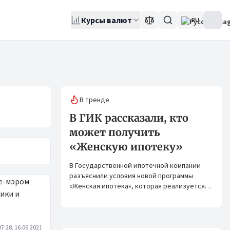
Курсы валют
RU
В тренде
В ГИК рассказали, кто
может получить
«Женскую ипотеку»
В Государственной ипотечной компании
разъяснили условия новой программы
«Женская ипотека», которая реализуется
совместно с ОАО «Элдик Банк» при
финансировании Азиатского банка
развития (АБР).
07:28, 16.06.2021