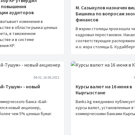
зор КР утвердил
 повышения
М. Сазыкулов назначен ви
ции аудиторов
Бишкека по вопросам эко
финансов
хватывает изменения в
ьстве в области рынка ценных
В мэрии столицы произошла ч
чета, в таможенном
кадровых перестановок. Накан
ьстве и в системе
соответствующие распоряжен
ения КР.
и.о. мэра столицы Б. Кудайберг
04:32, 16.06.2021
ай-Тушум»‎ - новый
Курсы валют на 16 июня в
Кыргызстане
ммерческого банка «Бай-
Banks.kg ежедневно публикует
ился новый акционер,
курсы валют, установленные в 
олее чем 5% ценных бумаг.
коммерческими банками Кыргы