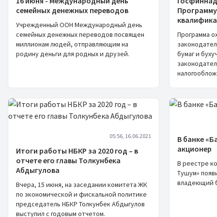
16 июня - Международный день
Госфиннад
семейных денежных переводов
Программу
квалифика
Учрежденный ООН Международный день
семейных денежных переводов посвящен
Программа о
миллионам людей, отправляющим на
законодател
родину деньги для родных и друзей.
бумаг и буху
законодател
налогооблож
05:56, 16.06.2021
В банке «Б
акционер
Итоги работы НБКР за 2020 год – в
отчете его главы Толкунбека
В реестре ко
Абдыгулова
Тушум»‎ появ
владеющий б
Вчера, 15 июня, на заседании комитета ЖК
по экономической и фискальной политике
председатель НБКР Толкунбек Абдыгулов
выступил с годовым отчетом.