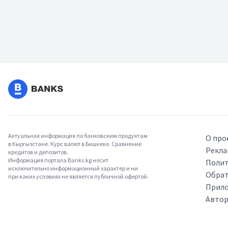
Актуальная информация по банковским продуктам
О про
в Кыргызстане. Курс валют в Бишкеке. Сравнение
Рекла
кредитов и депозитов.
Информация портала Banks.kg носит
Полит
исключительно информационный характер и ни
Обрат
при каких условиях не является публичной офертой.
Прило
Авто