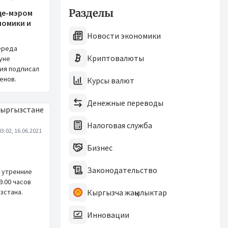
Разделы
це-мэром
номики и
Новости экономики
ереда
Криптовалюты
уне
ия подписал
енов.
Курсы валют
Денежные переводы
Налоговая служба
03:02, 16.06.2021
Бизнес
Законодательство
 утренние
9.00 часов
зстана.
Кыргызча жаңылыктар
Инновации