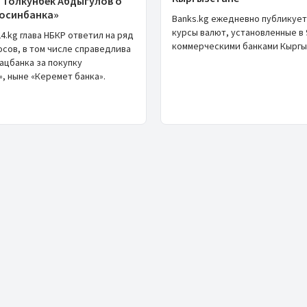
 Толкунбек Абдыгулов о
Росинбанка»
Banks.kg ежедневно публикует
курсы валют, установленные в 
4.kg глава НБКР ответил на ряд
коммерческими банками Кыргы
сов, в том числе справедлива
ацбанка за покупку
, ныне «Керемет банка».