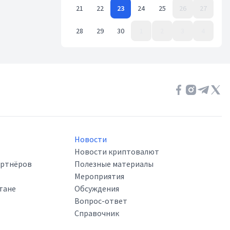
21
22
23
24
25
26
27
28
29
30
1
2
3
4
Event Date, июнь 2021 г.
Новости
Новости криптовалют
артнёров
Полезные материалы
Мероприятия
тане
Обсуждения
Вопрос-ответ
Справочник