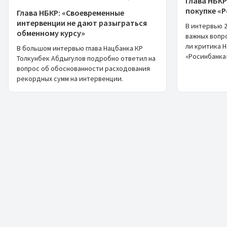
Глава НБКР
покупке «
Глава НБКР: «Своевременные
интервенции не дают разыграться
В интервью 2
обменному курсу»
важных вопро
ли критика Н
В большом интервью глава Нацбанка КР
«Росинбанка»
Толкунбек Абдыгулов подробно ответил на
вопрос об обоснованности расходования
рекордных сумм на интервенции.