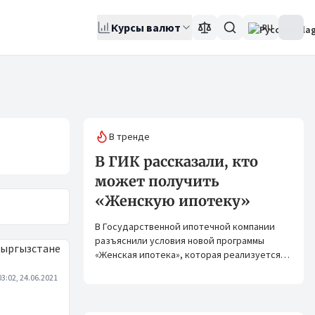
Курсы валют
RU
В тренде
В ГИК рассказали, кто
может получить
«Женскую ипотеку»
В Государственной ипотечной компании
разъяснили условия новой программы
«Женская ипотека», которая реализуется
совместно с ОАО «Элдик Банк» при
03:02, 24.06.2021
финансировании Азиатского банка
развития (АБР).