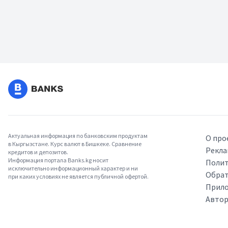
Актуальная информация по банковским продуктам
О про
в Кыргызстане. Курс валют в Бишкеке. Сравнение
Рекла
кредитов и депозитов.
Информация портала Banks.kg носит
Полит
исключительно информационный характер и ни
Обрат
при каких условиях не является публичной офертой.
Прило
Авто