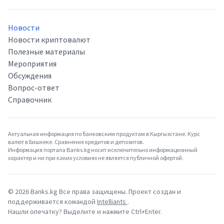
Новости
Новости криптовалют
Полезные материалы
Мероприятия
Обсуждения
Вопрос-ответ
Справочник
Актуальная информация по банковским продуктам в Кыргызстане. Курс
валют в Бишкеке. Сравнение кредитов и депозитов.
Информация портала Banks.kg носит исключительно информационный
характер и ни при каких условиях не является публичной офертой.
©
2026
Banks.kg Все права защищены. Проект создан и
поддерживается командой
Intelliants
.
Нашли опечатку? Выделите и нажмите Ctrl+Enter.