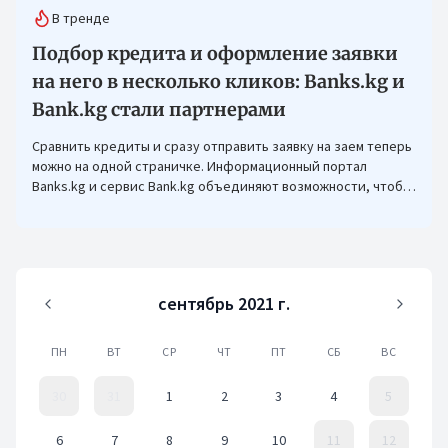
В тренде
Подбор кредита и оформление заявки
на него в несколько кликов: Banks.kg и
Bank.kg стали партнерами
Сравнить кредиты и сразу отправить заявку на заем теперь
можно на одной страничке. Информационный портал
Banks.kg и сервис Bank.kg объединяют возможности, чтобы
кыргызстанцам было еще проще оформлять кредиты.
сентябрь 2021 г.
ПН
ВТ
СР
ЧТ
ПТ
СБ
ВС
30
31
1
2
3
4
5
6
7
8
9
10
11
12