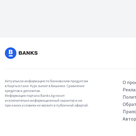
Актуальная информация по банковским продуктам
О про
в Кыргызстане. Курс валют в Бишкеке. Сравнение
Рекла
кредитов и депозитов.
Информация портала Banks.kg носит
Полит
исключительно информационный характер и ни
Обрат
при каких условиях не является публичной офертой.
Прило
Авто