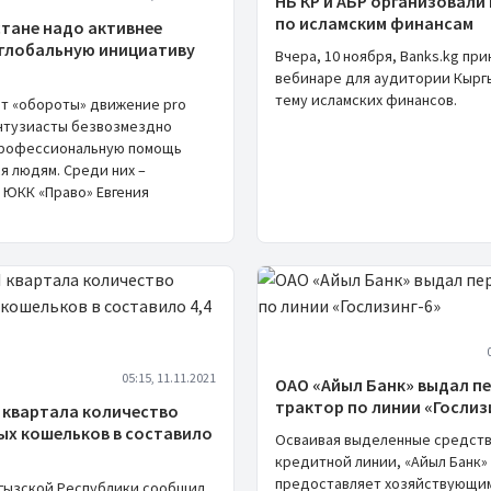
НБ КР и АБР организовали
по исламским финансам
стане надо активнее
 глобальную инициативу
Вчера, 10 ноября, Banks.kg при
вебинаре для аудитории Кырг
тему исламских финансов.
ет «обороты» движение pro
энтузиасты безвозмездно
профессиональную помощь
 людям. Среди них –
 ЮКК «Право» Евгения
05:15, 11.11.2021
ОАО «Айыл Банк» выдал п
трактор по линии «Гослиз
II квартала количество
ых кошельков в составило
Осваивая выделенные средств
кредитной линии, «Айыл Банк»
предоставляет хозяйствующи
гызской Республики сообщил