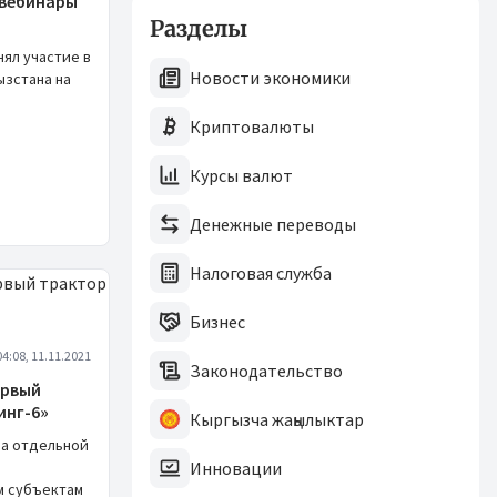
 вебинары
Разделы
нял участие в
Новости экономики
ызстана на
Криптовалюты
Курсы валют
Денежные переводы
Налоговая служба
Бизнес
04:08, 11.11.2021
Законодательство
ервый
инг-6»
Кыргызча жаңылыктар
а отдельной
Инновации
м субъектам