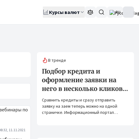
Курсы валют
RU
В тренде
Подбор кредита и
оформление заявки на
него в несколько кликов:
Banks.kg и Bank.kg стали
Сравнить кредиты и сразу отправить
партнерами
заявку на заем теперь можно на одной
страничке. Информационный портал
Banks.kg и сервис Bank.kg объединяют
возможности, чтобы кыргызстанцам было
08:32, 11.11.2021
еще проще оформлять кредиты.