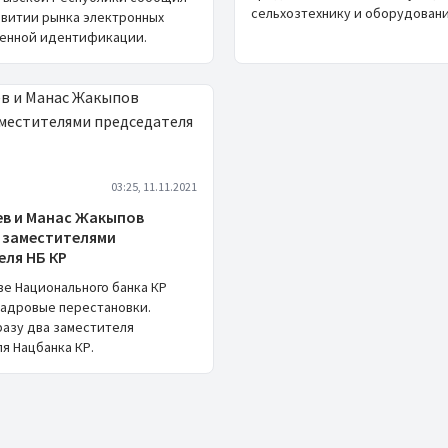
сельхозтехнику и оборудовани
звитии рынка электронных
ленной идентификации.
03:25, 11.11.2021
ев и Манас Жакыпов
 заместителями
еля НБ КР
ве Национального банка КР
адровые перестановки.
разу два заместителя
я Нацбанка КР.