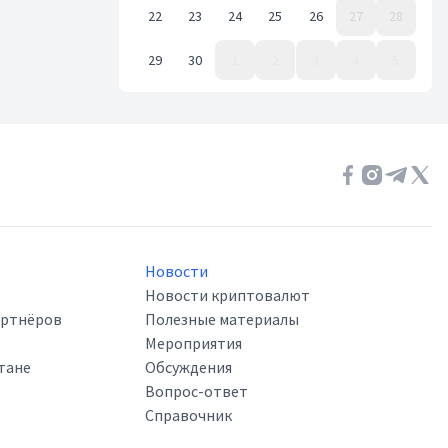
22
23
24
25
26
27
28
29
30
1
2
3
4
5
Event Date, ноябрь 2021 г.
Новости
Новости криптовалют
артнёров
Полезные материалы
Мероприятия
тане
Обсуждения
Вопрос-ответ
Справочник