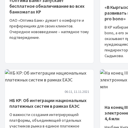
«Оптима Банк» запускает
бесплатное обналичивание во всех
«В Кыргыз
банкоматах КР
развивать
рro bono»
ОАО «Оптима Банк» думает о комфорте и
преференциях для своих клиентов.
В КР набира
Очередное нововведение – наглядное тому
bono, а его 
подтверждение.
оказывают 
нуждающимся
гендиректор
Сыдыкова.
06:11, 11.11.2021
НБ КР: Об интеграции национальных
платежных систем в рамках ЕАЭС
На конец I
электронн
О важности создания интегрирующей
4,4 млн
платформы, объединяющей отдельных
участников рынка в единое платежное
Нацбанк Кыр