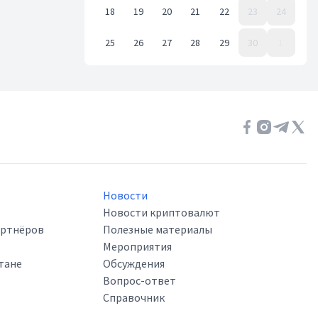
18
19
20
21
22
23
24
25
26
27
28
29
30
1
Event Date, апрель 2022 г.
Новости
Новости криптовалют
артнёров
Полезные материалы
Мероприятия
тане
Обсуждения
Вопрос-ответ
Справочник