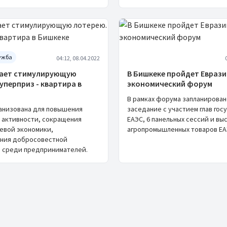
ужба
04:12, 08.04.2022
кает стимулирующую
В Бишкеке пройдет Евраз
уперприз - квартира в
экономический форум
В рамках форума запланирован
анизована для повышения
заседание с участием глав гос
 активности, сокращения
ЕАЭС, 6 панельных сессий и вы
евой экономики,
агропромышленных товаров ЕА
ния добросовестной
 среди предпринимателей.