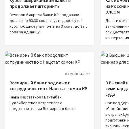
Курсы американской валюты
Как момен
продолжает штормить
из России 
ЭЛСОМ
Вечером 6 апреля банки КР продавали
доллар по 90,38 сома, спустя двое суток
Деньги можно
курс продажи упал почти на 3 сома, до 87,5
зачислении 
сома за единицу.
осуществлят
конвертация
08:29, 08.04.2022
Всемирный банк продолжит
В Высшей 
сотрудничество с Нацстаткомом КР
семинар д
суда
Глава Нацстаткома Бактыбек
Кудайбергенов встретился с
При поддерж
представителями Всемирного банка.
«Содействие
в странах Ц
подготовки 
экономическ