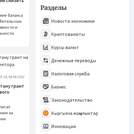
ие снизить
Разделы
ние баланса
Новости экономики
ебительских
ивности и
ьности.
Криптовалюты
Курсы валют
Денежные переводы
Налоговая служба
07:14, 08.04.2022
тану грант
Бизнес
вого
Законодательство
писал
ение на
Кыргызча жаңылыктар
жки
Инновации