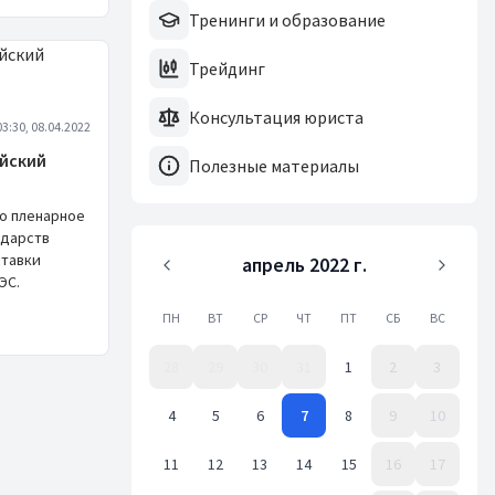
Тренинги и образование
Трейдинг
Консультация юриста
03:30, 08.04.2022
ийский
Полезные материалы
о пленарное
ударств
ставки
апрель 2022 г.
ЭС.
ПН
ВТ
СР
ЧТ
ПТ
СБ
ВС
28
29
30
31
1
2
3
4
5
6
7
8
9
10
11
12
13
14
15
16
17