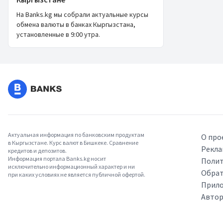
На Banks.kg мы собрали актуальные курсы
обмена валюты в банках Кыргызстана,
установленные в 9:00 утра.
Актуальная информация по банковским продуктам
О про
в Кыргызстане. Курс валют в Бишкеке. Сравнение
Рекла
кредитов и депозитов.
Информация портала Banks.kg носит
Полит
исключительно информационный характер и ни
Обрат
при каких условиях не является публичной офертой.
Прило
Авто