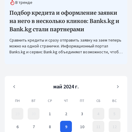
В тренде
Подбор кредита и оформление заявки
на него в несколько кликов: Banks.kg и
Bank.kg стали партнерами
Сравнить кредиты и сразу отправить заявку на заем теперь
можно на одной страничке. Информационный портал
Banks.kg и сервис Bank.kg объединяют возможности, чтобы
кыргызстанцам было еще проще оформлять кредиты.
май 2024 г.
ПН
ВТ
СР
ЧТ
ПТ
СБ
ВС
29
30
1
2
3
4
5
6
7
8
9
10
11
12