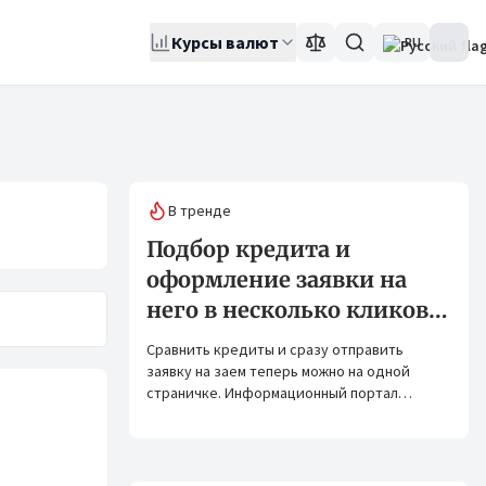
Курсы валют
RU
В тренде
Подбор кредита и
оформление заявки на
него в несколько кликов:
Banks.kg и Bank.kg стали
Сравнить кредиты и сразу отправить
партнерами
заявку на заем теперь можно на одной
страничке. Информационный портал
Banks.kg и сервис Bank.kg объединяют
возможности, чтобы кыргызстанцам было
еще проще оформлять кредиты.