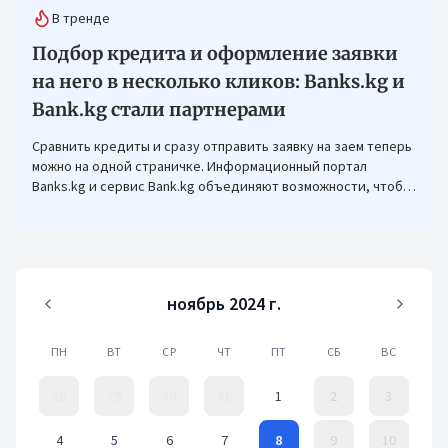
В тренде
Подбор кредита и оформление заявки
на него в несколько кликов: Banks.kg и
Bank.kg стали партнерами
Сравнить кредиты и сразу отправить заявку на заем теперь
можно на одной страничке. Информационный портал
Banks.kg и сервис Bank.kg объединяют возможности, чтобы
кыргызстанцам было еще проще оформлять кредиты.
ноябрь 2024 г.
ПН
ВТ
СР
ЧТ
ПТ
СБ
ВС
28
29
30
31
1
2
3
4
5
6
7
8
9
10