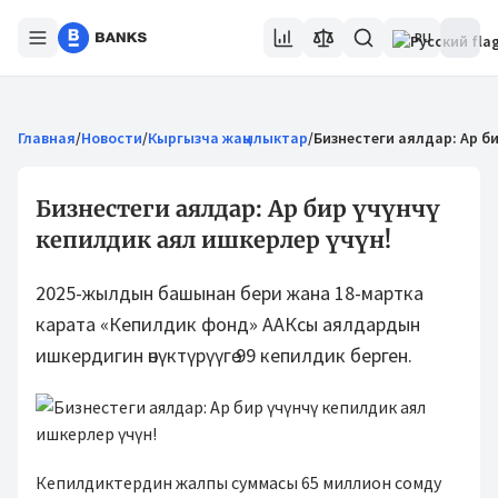
RU
Главная
/
Новости
/
Кыргызча жаңылыктар
/
Бизнестеги аялдар: Ар б
Бизнестеги аялдар: Ар бир үчүнчү
кепилдик аял ишкерлер үчүн!
2025-жылдын башынан бери жана 18-мартка
карата «Кепилдик фонд» ААКсы аялдардын
ишкердигин өнүктүрүүгө 99 кепилдик берген.
Кепилдиктердин жалпы суммасы 65 миллион сомду