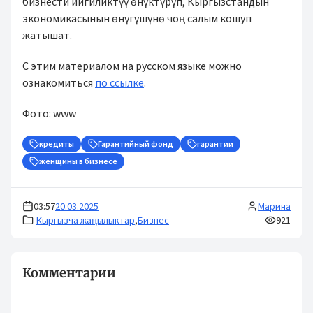
бизнести ийгиликтүү өнүктүрүп, Кыргызстандын
экономикасынын өнүгүшүнө чоң салым кошуп
жатышат.
С этим материалом на русском языке можно
ознакомиться
по ссылке
.
Фото: www
кредиты
Гарантийный фонд
гарантии
женщины в бизнесе
03:57
20.03.2025
Марина
Кыргызча жаңылыктар
,
Бизнес
921
Комментарии