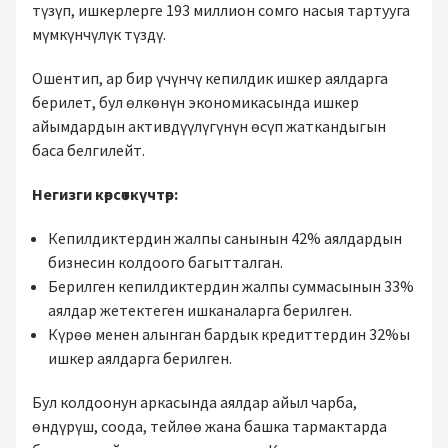
түзүп, ишкерлерге 193 миллион сомго насыя тартууга
мүмкүнчүлүк түздү.
Ошентип, ар бир үчүнчү кепилдик ишкер аялдарга
берилет, бул өлкөнүн экономикасында ишкер
айымдардын активдүүлүгүнүн өсүп жаткандыгын
баса белгилейт.
Негизги көрсөткүчтөр:
Кепилдиктердин жалпы санынын 42% аялдардын
бизнесин колдоого багытталган.
Берилген кепилдиктердин жалпы суммасынын 33%
аялдар жетектеген ишканаларга берилген.
Күрөө менен алынган бардык кредиттердин 32%ы
ишкер аялдарга берилген.
Бул колдоонун аркасында аялдар айыл чарба,
өндүрүш, соода, тейлөө жана башка тармактарда