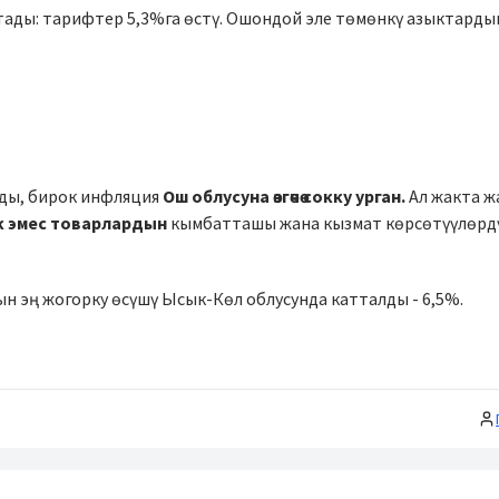
ады: тарифтер 5,3%га өстү. Ошондой эле төмөнкү азыктарды
ды, бирок инфляция
Ош облусуна өзгөчө сокку урган.
Ал жакта ж
к эмес товарлардын
кымбатташы жана кызмат көрсөтүүлөрд
.
н эң жогорку өсүшү Ысык-Көл облусунда катталды - 6,5%.