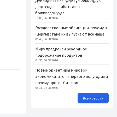
Дүйнөдө азык-түлүктүн рекорддук
деңгээлде кымбатташы
болжолдонууда
11:03, 06.08.2026
Государственные облигации: почему в
Кыргызстане их выпускают все чаще
06:48, 06.08.2026
Миру предрекли рекордное
подорожание продуктов
04:55, 06.08.2026
Новые ориентиры мировой
экономики: итоги первого полугодия и
почему просел биткоин
05:37, 04.08.2026
Все новости