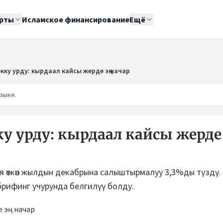
рты
Исламское финансирование
Ещё
ку урду: кырдаал кайсы жерде эң начар
зыке.
у урду: кырдаал кайсы жерде
ия өткөн жылдын декабрына салыштырмалуу 3,3%ды түздү.
брифинг учурунда белгилүү болду.