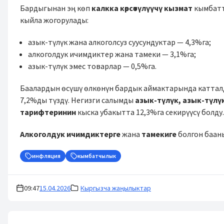
Бардыгынан эң көп
калкка көрсөтүлүүчү кызмат
кымбатт
кыйла жогорулады:
азык-түлүк жана алкоголсуз суусундуктар — 4,3%га;
алкоголдук ичимдиктер жана тамеки — 3,1%га;
азык-түлүк эмес товарлар — 0,5%га.
Баалардын өсүшү өлкөнүн бардык аймактарында каттал
7,2%ды түздү. Негизги салымды
азык-түлүк, азык-түлү
тарифтеринин
кыска убакытта 12,3%га секирүүсү болду
Алкоголдук ичимдиктерге
жана
тамекиге
болгон бааны
инфляция
кымбатчылык
09:47
15.04.2026
Кыргызча жаңылыктар