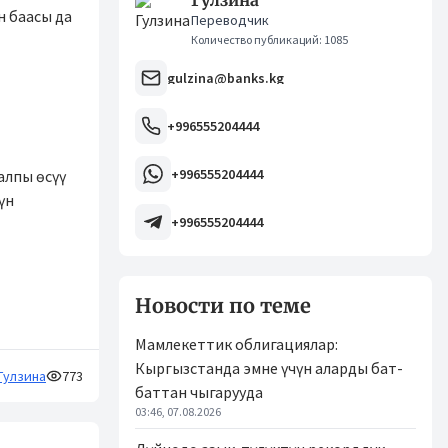
Гулзина
н баасы да
Переводчик
Количество публикаций: 1085
gulzina@banks.kg
+996555204444
+996555204444
алпы өсүү
үн
+996555204444
Новости по теме
Мамлекеттик облигациялар:
Кыргызстанда эмне үчүн аларды бат-
Гулзина
773
баттан чыгарууда
03:46, 07.08.2026