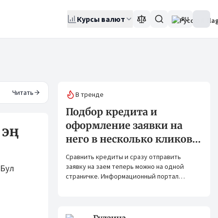
Курсы валют
RU
Читать
В тренде
Подбор кредита и
оформление заявки на
 эң
него в несколько кликов:
Banks.kg и Bank.kg стали
Сравнить кредиты и сразу отправить
партнерами
заявку на заем теперь можно на одной
 Бул
страничке. Информационный портал
Banks.kg и сервис Bank.kg объединяют
возможности, чтобы кыргызстанцам было
еще проще оформлять кредиты.