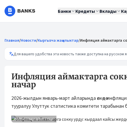
Банки
Кредиты
Вклады
Ка
Главная
/
Новости
/
Кыргызча жаңылыктар
/
Инфляция аймактарга сок
Для вашего удобства эта новость также доступна на русском я
Инфляция аймактарга сокк
начар
2026-жылдын январь-март айларында өлкөдө инфляц
тууралуу Улуттук статистика комитети тарабынан 
ИЛЛЮСТРАЦИЯЛЫК СҮРӨТ