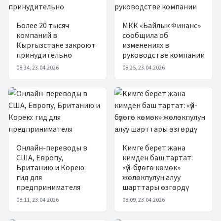
Более 20 тысяч
МКК «Байлык Финанс»
компаний в
сообщила об
Кыргызстане закроют
изменениях в
принудительно
руководстве компании
08:34, 23.04.2026
08:25, 23.04.2026
Онлайн-переводы в
Кимге берет жана
США, Европу,
кимден баш тартат:
Британию и Корею:
«үй-бүлөгө көмөк»
гид для
жөлөкпулун алуу
предпринимателя
шарттары өзгөрдү
08:11, 23.04.2026
08:09, 23.04.2026