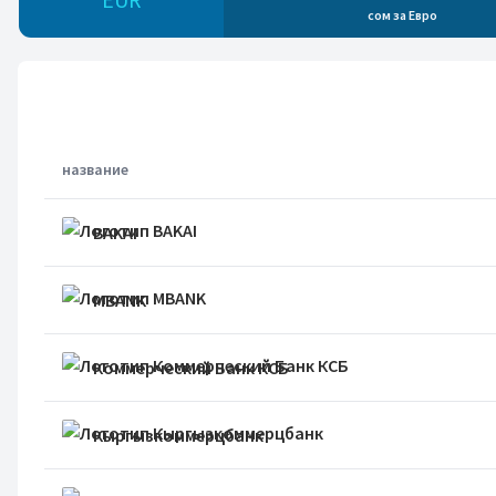
сом за
Евро
название
BAKAI
MBANK
Коммерческий Банк КСБ
Кыргызкоммерцбанк