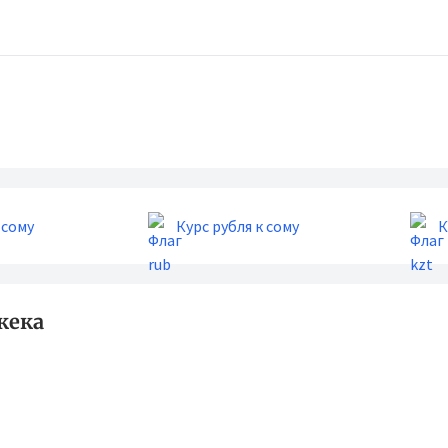
 сому
Курс рубля к сому
К
кека