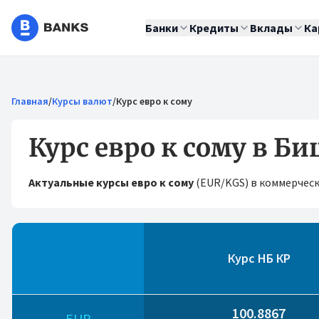
Банки
Кредиты
Вклады
Ка
Главная
/
Курсы валют
/
Курс евро к сому
Курс евро к сому в Би
Актуальные курсы евро к сому
(EUR/KGS) в коммерчески
Курс НБ КР
100.8867
EUR