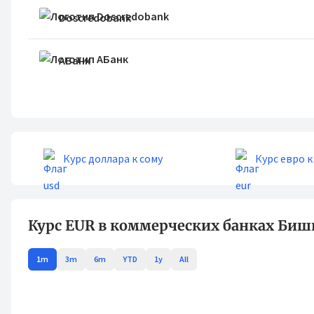
Doscredobank
АБанк
Курс доллара к сому
Курс евро к
Курс EUR в коммерческих банках Биш
1m
3m
6m
YTD
1y
All