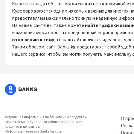
Кыргызстана, чтобы вы могли следить за динамикой из
Курс евро является одним из самых важных для многих 
предоставляем максимально точную и надежную информ
На нашем сайте вы также можете
найти графики измен
изменения курса евро за определенный период времени
отношению к сому
, то наш сайт является идеальным р
Таким образом, сайт Banks.kg представляет собой удо
нашего сервиса, чтобы вы могли получать максимальную
Актуальная информация по банковским продуктам
О про
в Кыргызстане. Курс валют в Бишкеке. Сравнение
Рекла
кредитов и депозитов.
Информация портала Banks.kg носит
Полит