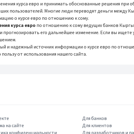
менения курса евро и принимать обоснованные решения при о
наших пользователей. Многие люди переводят деньги между К
ацию о курсе евро по отношению к сому.
ения курса евро
по отношению к сому ведущих банков Кыргы
 и прогнозировать его дальнейшее изменение. Если вы ищете
ешением.
бный и надежный источник информации о курсе евро по отнош
 пользу от использования нашего сайта.
екте
Для банков
ма на сайте
Для клиентов
ика конфиденциальности
Для разработчиков и п