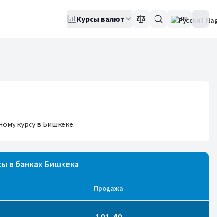
Курсы валют
RU
ному курсу в Бишкеке.
ы в банках Бишкека
Продажа
101.40