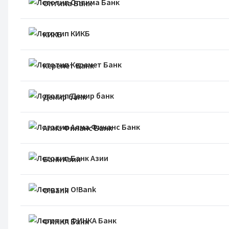
Оптима Банк
КИКБ
Керемет Банк
Демир банк
Алма Финанс Банк
Банк Азии
O!Bank
ФИНКА Банк