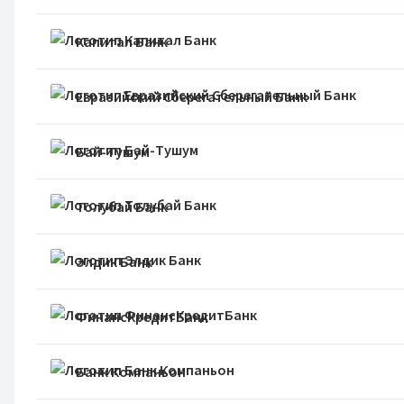
Капитал Банк
Евразийский Сберегательный Банк
Бай-Тушум
Толубай Банк
Элдик Банк
ФинансКредитБанк
Банк Компаньон