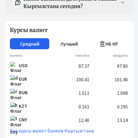
Кыргызстана сегодня?
Курсы валют
Средний
Лучший
НБ КР
валюта
покупка
продажа
USD
87.37
87.80
EUR
100.41
101.40
RUB
1.011
1.098
KZT
0.161
0.195
CNY
12.40
13.14
Все курсы валют банков Кыргызстана