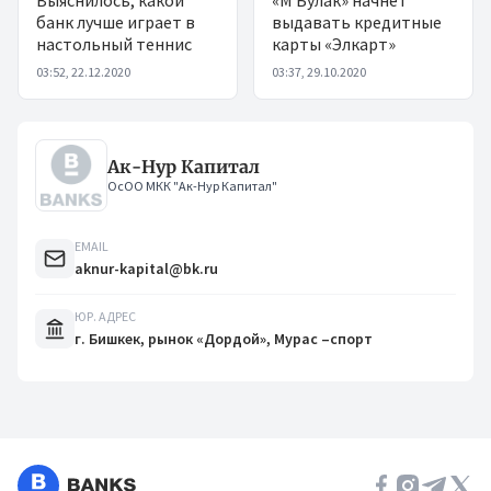
банк лучше играет в
выдавать кредитные
настольный теннис
карты «Элкарт»
03:52, 22.12.2020
03:37, 29.10.2020
Ак-Нур Капитал
ОсОО МКК "Ак-Нур Капитал"
EMAIL
aknur-kapital@bk.ru
ЮР. АДРЕС
г. Бишкек, рынок «Дордой», Мурас –спорт