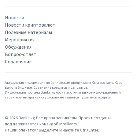
Новости
Новости криптовалют
Полезные материалы
Мероприятия
Обсуждения
Вопрос-ответ
Справочник
Актуальная информация по банковским продуктам в Кыргызстане. Курс
валют в Бишкеке. Сравнение кредитов и депозитов.
Информация портала Banks.kg носит исключительно информационный
характер и ни при каких условиях не является публичной офертой.
©
2026
Banks.kg Все права защищены. Проект создан и
поддерживается командой
Intelliants
.
Нашли опечатку? Выделите и нажмите Ctrl+Enter.