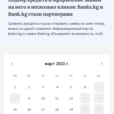
на него в несколько кликов: Banks.kg и
Bank.kg стали партнерами
Сравнить кредиты и сразу отправить заявку на заем теперь
можно на одной страничке. Информационный портал
Banks.kg и сервис Bank.kg объединяют возможности, чтобы
кыргызстанцам было еще проще оформлять кредиты.
март 2021 г.
ПН
ВТ
СР
ЧТ
ПТ
СБ
ВС
1
2
3
4
5
6
7
8
9
10
11
12
13
14
15
16
17
18
19
20
21