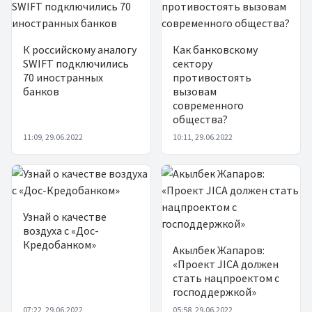
К российскому аналогу
Как банковскому
SWIFT подключились
сектору
70 иностранных
противостоять
банков
вызовам
современного
общества?
11:09, 29.06.2022
10:11, 29.06.2022
Узнай о качестве
воздуха с «Дос-
Кредобанком»
Акылбек Жапаров:
«Проект JICA должен
стать нацпроектом с
господдержкой»
07:22, 29.06.2022
05:58, 29.06.2022