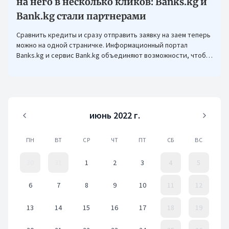
на него в несколько кликов: Banks.kg и
Bank.kg стали партнерами
Сравнить кредиты и сразу отправить заявку на заем теперь
можно на одной страничке. Информационный портал
Banks.kg и сервис Bank.kg объединяют возможности, чтобы
кыргызстанцам было еще проще оформлять кредиты.
июнь 2022 г.
ПН
ВТ
СР
ЧТ
ПТ
СБ
ВС
30
31
1
2
3
4
5
6
7
8
9
10
11
12
13
14
15
16
17
18
19