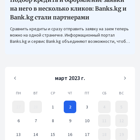
на него в несколько кликов: Banks.kg и
Bank.kg стали партнерами
Сравнить кредиты и сразу отправить заявку на заем теперь
можно на одной страничке. Информационный портал
Banks.kg и сервис Bank.kg объединяют возможности, чтобы
кыргызстанцам было еще проще оформлять кредиты.
март 2023 г.
ПН
ВТ
СР
ЧТ
ПТ
СБ
ВС
27
28
1
2
3
4
5
6
7
8
9
10
11
12
13
14
15
16
17
18
19