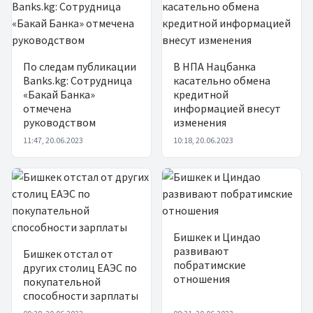
По следам публикации
В НПА Нацбанка
Banks.kg: Сотрудница
касательно обмена
«Бакай Банка»
кредитной
отмечена
информацией внесут
руководством
изменения
11:47, 20.06.2023
10:18, 20.06.2023
Бишкек и Циндао
развивают
Бишкек отстал от
побратимские
других столиц ЕАЭС по
отношения
покупательной
способности зарплаты