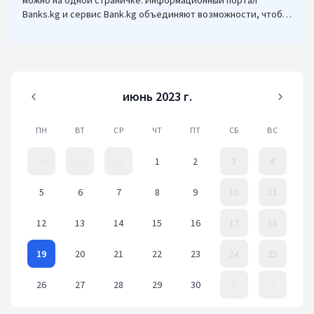
можно на одной страничке. Информационный портал
Banks.kg и сервис Bank.kg объединяют возможности, чтобы
кыргызстанцам было еще проще оформлять кредиты.
июнь 2023 г.
ПН
ВТ
СР
ЧТ
ПТ
СБ
ВС
29
30
31
1
2
3
4
5
6
7
8
9
10
11
12
13
14
15
16
17
18
19
20
21
22
23
24
25
26
27
28
29
30
1
2
Event Date, июнь 2023 г.