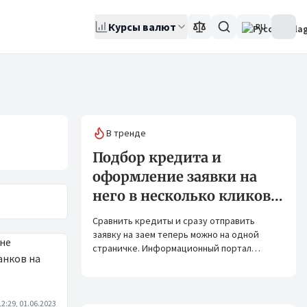
Курсы валют
RU
В тренде
Подбор кредита и
оформление заявки на
него в несколько кликов:
Banks.kg и Bank.kg стали
Сравнить кредиты и сразу отправить
партнерами
заявку на заем теперь можно на одной
страничке. Информационный портал
Banks.kg и сервис Bank.kg объединяют
возможности, чтобы кыргызстанцам было
еще проще оформлять кредиты.
12:29, 01.06.2023