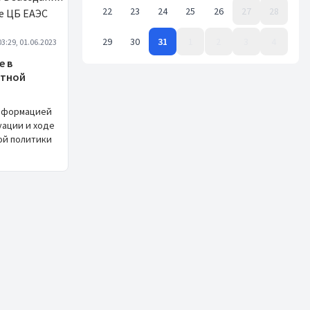
22
23
24
25
26
27
28
29
30
31
1
2
3
4
03:29, 01.06.2023
Event Date, май 2023 г.
е в
ютной
информацией
уации и ходе
ой политики