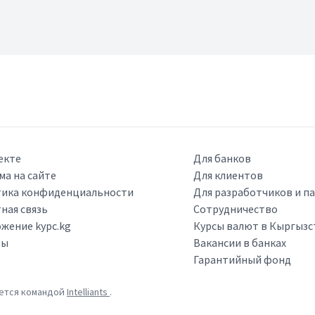
екте
Для банков
ма на сайте
Для клиентов
ика конфиденциальности
Для разработчиков и п
ная связь
Сотрудничество
жение kypc.kg
Курсы валют в Кыргызс
ры
Вакансии в банках
Гарантийный фонд
ается командой
Intelliants
.