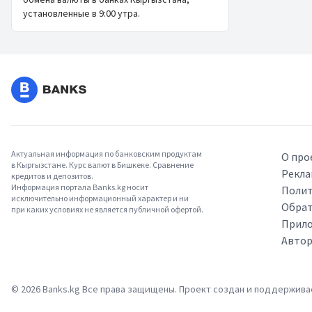
установленные в 9:00 утра.
Актуальная информация по банковским продуктам
О про
в Кыргызстане. Курс валют в Бишкеке. Сравнение
Рекла
кредитов и депозитов.
Информация портала Banks.kg носит
Полит
исключительно информационный характер и ни
Обрат
при каких условиях не является публичной офертой.
Прило
Авто
©
2026
Banks.kg Все права защищены. Проект создан и поддержив