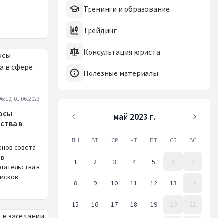
Тренинги и образование
Трейдинг
Консультация юриста
Полезные материалы
06:10, 01.06.2023
росы
май 2023 г.
ства в
ПН
ВТ
СР
ЧТ
ПТ
СБ
ВС
енов совета
ов
1
2
3
4
5
6
7
дательства в
рисков
8
9
10
11
12
13
14
15
16
17
18
19
20
21