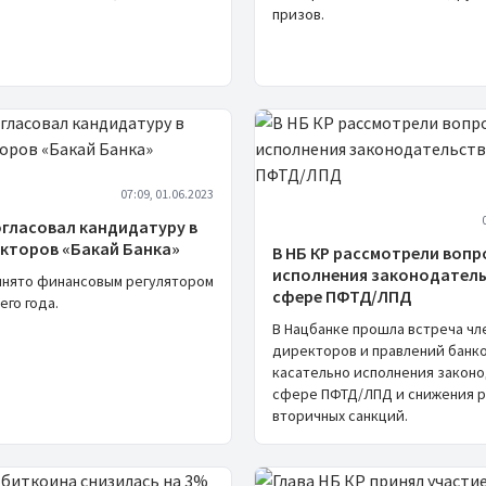
призов.
07:09, 01.06.2023
огласовал кандидатуру в
екторов «Бакай Банка»
В НБ КР рассмотрели воп
исполнения законодатель
нято финансовым регулятором
сфере ПФТД/ЛПД
его года.
В Нацбанке прошла встреча чл
директоров и правлений банк
касательно исполнения законо
сфере ПФТД/ЛПД и снижения 
вторичных санкций.