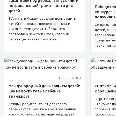
Jusan Bank поддержал выпуск книги
по финансовой грамотности для
Победител
детей
конкурса «
получили 
В Алматы в Международный день защиты
детей состоялась презентация книги
Сегодня, в 
«Тиыннан теңге құрайтын бала». Это
детей, в НБ
бестселлер New York Times, который
творческого
переведен на казахский язык.
среди детей
национально
11:51, 01.06.2023
Международный день защиты детей:
«Оптима Б
Как не воспитать в ребенке
обращаемы
транжиру?
Кыргызская 
Каждый родитель хочет для своего
что 25 мая 
ребенка успешной карьеры и безбедной
собрание ак
жизни, но зачастую его чадо не владеет
Кворум собр