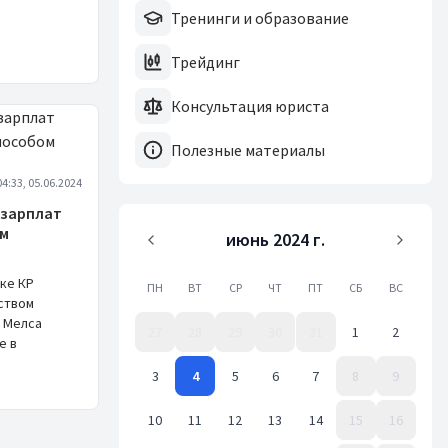
Тренинги и образование
Трейдинг
Консультация юриста
Полезные материалы
04:33, 05.06.2024
 зарплат
ым
июнь 2024 г.
ке КР
ПН
ВТ
СР
ЧТ
ПТ
СБ
ВС
дством
 Мелса
27
28
29
30
31
1
2
е в
3
4
5
6
7
8
9
10
11
12
13
14
15
16