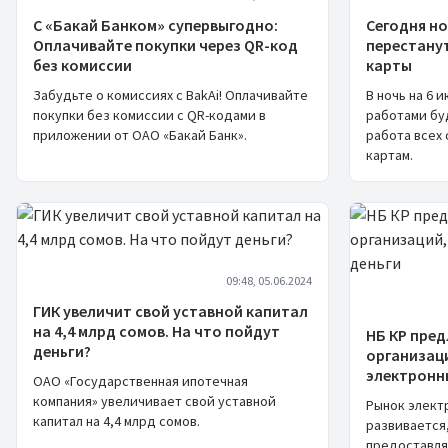
С «Бакай Банком» супервыгодно:
Сегодня но
Оплачивайте покупки через QR-код
перестанут
без комиссии
карты
Забудьте о комиссиях с BakAi! Оплачивайте
В ночь на 6 
покупки без комиссии с QR-кодами в
работами бу
приложении от ОАО «Бакай Банк».
работа всех
картам.
09:48, 05.06.2024
ГИК увеличит свой уставной капитал
на 4,4 млрд сомов. На что пойдут
НБ КР пред
деньги?
организац
электронн
ОАО «Государственная ипотечная
компания» увеличивает свой уставной
Рынок электр
капитал на 4,4 млрд сомов.
развивается,
предоставляе