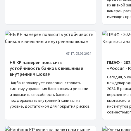
их низкой з
намерен рас
имеющих пра
07:17, 05.06.2024
НБ КР намерен повысить
ПМЭФ - 202
устойчивость банков к внешним и
«Россия - 
внутренним шокам
Сегодня, 5 и
Нацбанк планирует совершенствовать
международн
систему управления банковскими рисками
2024. В рамк
и повысить способность банков
перспективн
поддерживать внутренний капитал на
кыргызского
уровне, достаточном для покрытия рисков.
институтов 
совместных 