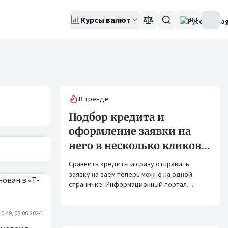
Курсы валют
RU
В тренде
Подбор кредита и
оформление заявки на
него в несколько кликов:
Banks.kg и Bank.kg стали
Сравнить кредиты и сразу отправить
партнерами
заявку на заем теперь можно на одной
страничке. Информационный портал
Banks.kg и сервис Bank.kg объединяют
возможности, чтобы кыргызстанцам было
10:49, 05.06.2024
еще проще оформлять кредиты.