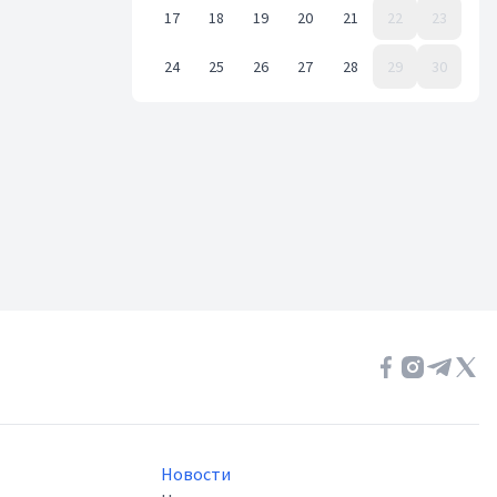
17
18
19
20
21
22
23
24
25
26
27
28
29
30
Event Date, июнь 2024 г.
Новости