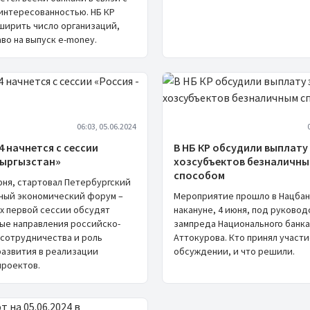
аинтересованностью. НБ КР
ширить число организаций,
во на выпуск e-money.
06:03, 05.06.2024
4 начнется с сессии
В НБ КР обсудили выплату
Кыргызстан»
хозсубъектов безналичн
способом
юня, стартовал Петербургский
ый экономический форум –
Мероприятие прошло в Нацбан
ах первой сессии обсудят
накануне, 4 июня, под руково
ые направления российско-
зампреда Национального банка
 сотрудничества и роль
Аттокурова. Кто принял участи
развития в реализации
обсуждении, и что решили.
проектов.