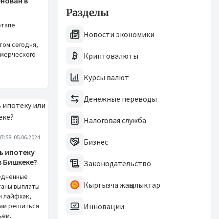
нован в
Разделы
этапе
Новости экономики
том сегодня,
ммерческого
Криптовалюты
Курсы валют
Денежные переводы
Налоговая служба
07:58, 05.06.2024
Бизнес
ь ипотеку
в Бишкеке?
Законодательство
едненные
Кыргызча жаңылыктар
таны выплаты
н лайфхак,
вам решиться
Инновации
ьем.