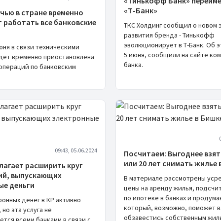
«Тинькофф Банк» переиме
«Т-Банк»
чью в стране временно
 работать все банковские
ТКС Холдинг сообщил о новом 
развития бренда - Тинькофф
эволюционирует в Т-Банк. Об э
июня в связи техническими
5 июня, сообщили на сайте ко
дет временно приостановлена
банка.
 операций по банковским
09:43, 05.06.2024
Посчитаем: Выгоднее взят
или 20 лет снимать жилье 
лагает расширить круг
ий, выпускающих
В материале рассмотрены уср
ые деньги
цены на аренду жилья, подсчи
по ипотеке в банках и продума
онных денег в КР активно
который, возможно, поможет 
 но эта услуга не
обзавестись собственным жил
тся всеми банками в связи с