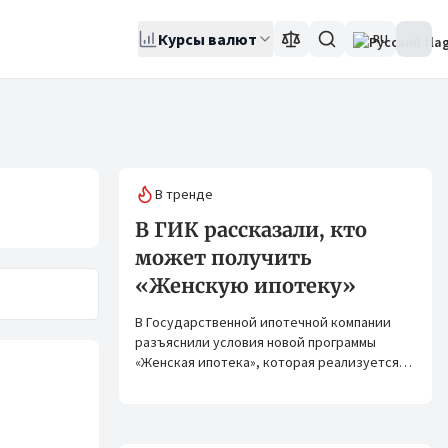
Курсы валют
RU
В тренде
В ГИК рассказали, кто
может получить
«Женскую ипотеку»
В Государственной ипотечной компании
разъяснили условия новой программы
«Женская ипотека», которая реализуется
совместно с ОАО «Элдик Банк» при
финансировании Азиатского банка
развития (АБР).