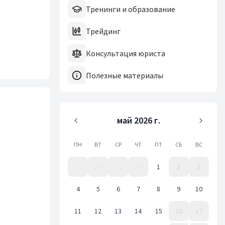
Тренинги и образование
Трейдинг
Консультация юриста
Полезные материалы
май 2026 г.
ПН
ВТ
СР
ЧТ
ПТ
СБ
ВС
27
28
29
30
1
2
3
4
5
6
7
8
9
10
11
12
13
14
15
16
17